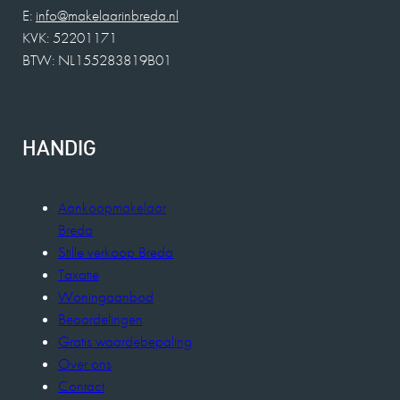
E:
info@makelaarinbreda.nl
KVK: 52201171
BTW: NL155283819B01
HANDIG
Aankoopmakelaar
Breda
Stille verkoop Breda
Taxatie
Woningaanbod
Beoordelingen
Gratis waardebepaling
Over ons
Contact