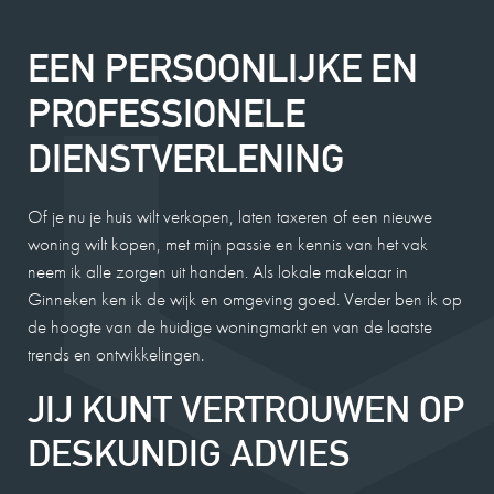
EEN PERSOONLIJKE EN
PROFESSIONELE
DIENSTVERLENING
Of je nu je huis wilt verkopen, laten taxeren of een nieuwe
woning wilt kopen, met mijn passie en kennis van het vak
neem ik alle zorgen uit handen. Als lokale makelaar in
Ginneken ken ik de wijk en omgeving goed. Verder ben ik op
de hoogte van de huidige woningmarkt en van de laatste
trends en ontwikkelingen.
JIJ KUNT VERTROUWEN OP
DESKUNDIG ADVIES