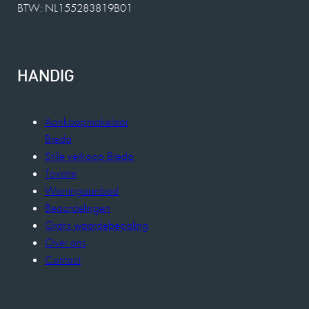
BTW: NL155283819B01
HANDIG
Aankoopmakelaar
Breda
Stille verkoop Breda
Taxatie
Woningaanbod
Beoordelingen
Gratis waardebepaling
Over ons
Contact