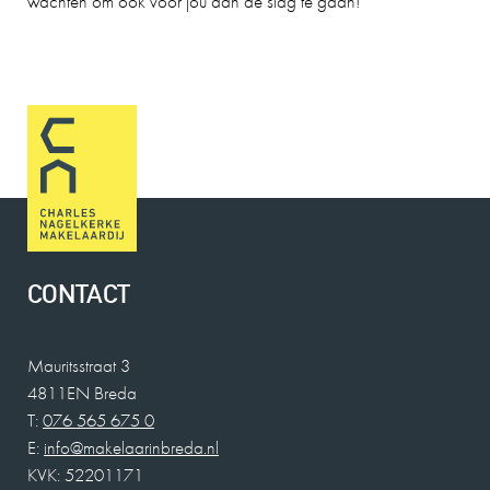
wachten om ook voor jou aan de slag te gaan!
CONTACT
Mauritsstraat 3
4811EN Breda
T:
076 565 675 0
E:
info@makelaarinbreda.nl
KVK: 52201171