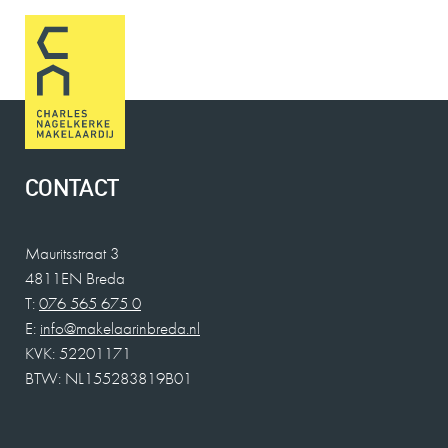
CONTACT
Mauritsstraat 3
4811EN Breda
T:
076 565 675 0
E:
info@makelaarinbreda.nl
KVK: 52201171
BTW: NL155283819B01