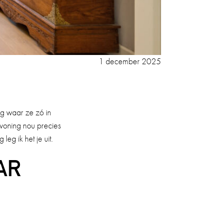
1 december 2025
ng waar ze zó in
woning nou precies
eg ik het je uit.
AR