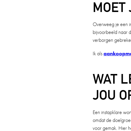
MOET 
Overweeg je een inst
bijvoorbeeld naar de
verborgen gebreken
Ik als
aankoopma
WAT L
JOU O
Een instapklare won
omdat de doelgroep 
voor gemak. Hier heb