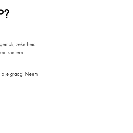
P?
r gemak, zekerheid
een snellere
help je graag! Neem