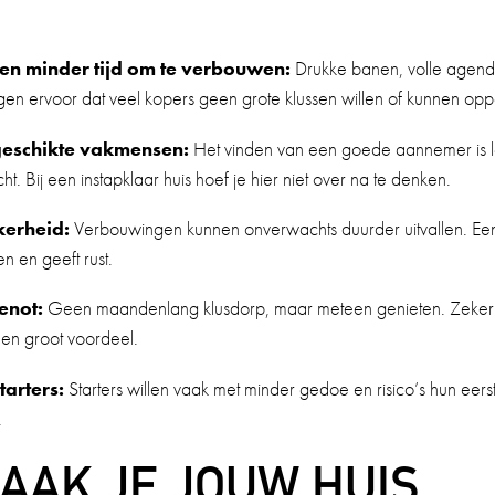
en minder tijd om te verbouwen:
Drukke banen, volle agenda
en ervoor dat veel kopers geen grote klussen willen of kunnen op
geschikte vakmensen:
Het vinden van een goede aannemer is la
. Bij een instapklaar huis hoef je hier niet over na te denken.
ekerheid:
Verbouwingen kunnen onverwachts duurder uitvallen. Een 
n en geeft rust.
enot:
Geen maandenlang klusdorp, maar meteen genieten. Zeker i
een groot voordeel.
starters:
Starters willen vaak met minder gedoe en risico’s hun eers
.
AAK JE JOUW HUIS