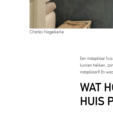
Charles Nagelkerke
Een instapklaar hui
kunnen trekken, zo
instapklaar? En waa
WAT H
HUIS 