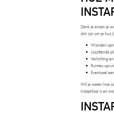
INSTA
Denk je eraan je w
slim zijn om je huis
Wanden opnie
Loszittende pl
Verlichting e
Ruimtes oprui
Eventueel ee
Wil je weten hoe jo
instapklaar is en wa
INSTA