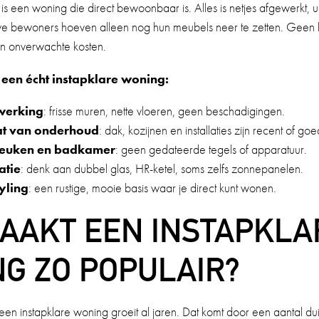
 is een woning die direct bewoonbaar is. Alles is netjes afgewerkt, u
e bewoners hoeven alleen nog hun meubels neer te zetten. Geen 
n onverwachte kosten.
een écht instapklare woning:
werking
: frisse muren, nette vloeren, geen beschadigingen.
at van onderhoud
: dak, kozijnen en installaties zijn recent of 
euken en badkamer
: geen gedateerde tegels of apparatuur.
atie
: denk aan dubbel glas, HR-ketel, soms zelfs zonnepanelen.
yling
: een rustige, mooie basis waar je direct kunt wonen.
AAKT EEN INSTAPKLA
G ZO POPULAIR?
een instapklare woning groeit al jaren. Dat komt door een aantal dui