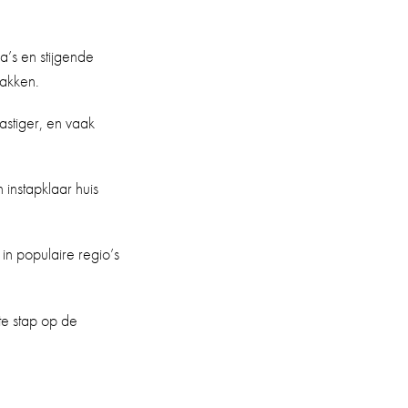
’s en stijgende
pakken.
stiger, en vaak
instapklaar huis
n populaire regio’s
te stap op de