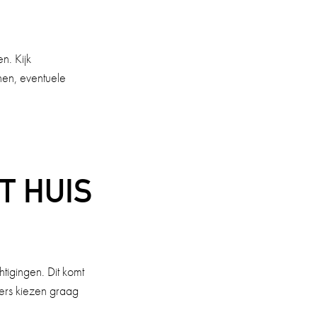
n. Kijk
jnen, eventuele
T HUIS
tigingen. Dit komt
gers kiezen graag