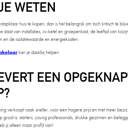
JE WETEN
apklaar huis te kopen, dan is het belangrijk om toch kritisch te blijve
 staat van installaties, cv-ketel en groepenkast, de leeftijd van kozi
 en de isolatiewaarde en energiekosten.
kelaar
kan je daarbij helpen.
EVERT EEN OPGEKNAP
P?
ing verkoopt vaak sneller, voor een hogere prijs en met meer bezich
groot is: starters, young professionals, drukke gezinnen en beleg
 jij alleen maar profijt van!