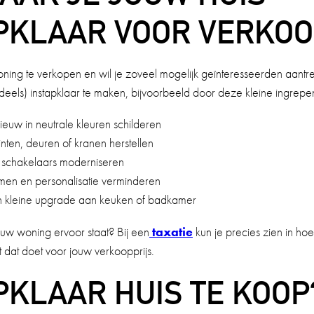
PKLAAR VOOR VERKOO
oning te verkopen en wil je zoveel mogelijk geïnteresseerden aant
 (deels) instapklaar te maken, bijvoorbeeld door deze kleine ingrepen
uw in neutrale kleuren schilderen
inten, deuren of kranen herstellen
n schakelaars moderniseren
men en personalisatie verminderen
n kleine upgrade aan keuken of badkamer
uw woning ervoor staat? Bij een
taxatie
kun je precies zien in ho
t dat doet voor jouw verkoopprijs.
PKLAAR HUIS TE KOOP?