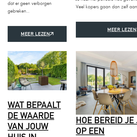
dat er geen verborgen
Veel kopers gaan dan zelf aa
gebreken…
MEER LEZEN
MEER LEZEN
WAT BEPAALT
DE WAARDE
HOE BEREID JE
VAN JOUW
OP EEN
HUIS IN