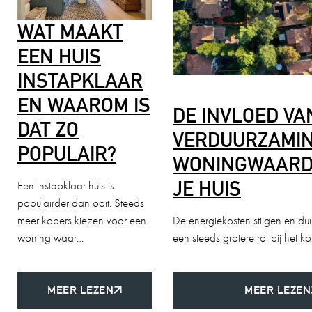
WAT MAAKT
EEN HUIS
INSTAPKLAAR
EN WAAROM IS
DE INVLOED VA
DAT ZO
VERDUURZAMIN
POPULAIR?
WONINGWAARD
JE HUIS
Een instapklaar huis is
populairder dan ooit. Steeds
meer kopers kiezen voor een
De energiekosten stijgen en du
woning waar…
een steeds grotere rol bij het 
MEER LEZEN
MEER LEZEN