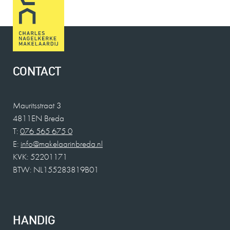
CONTACT
Mauritsstraat 3
4811EN Breda
T:
076 565 675 0
E:
info@makelaarinbreda.nl
KVK: 52201171
BTW: NL155283819B01
HANDIG