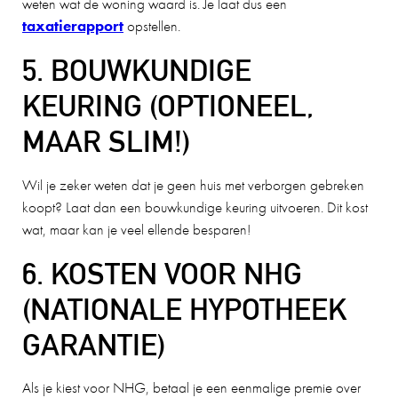
weten wat de woning waard is. Je laat dus een
taxatierapport
opstellen.
5. BOUWKUNDIGE
KEURING (OPTIONEEL,
MAAR SLIM!)
Wil je zeker weten dat je geen huis met verborgen gebreken
koopt? Laat dan een bouwkundige keuring uitvoeren. Dit kost
wat, maar kan je veel ellende besparen!
6. KOSTEN VOOR NHG
(NATIONALE HYPOTHEEK
GARANTIE)
Als je kiest voor NHG, betaal je een eenmalige premie over