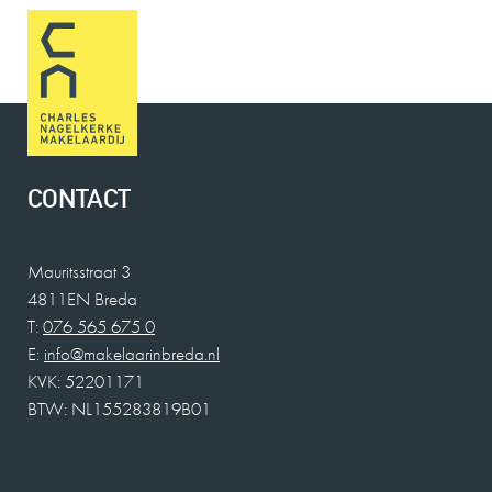
CONTACT
Mauritsstraat 3
4811EN Breda
T:
076 565 675 0
E:
info@makelaarinbreda.nl
KVK: 52201171
BTW: NL155283819B01