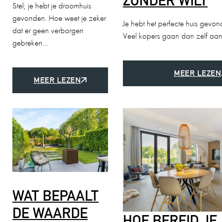
ZONDER WILT
Stel; je hebt je droomhuis
gevonden. Hoe weet je zeker
Je hebt het perfecte huis gevo
dat er geen verborgen
Veel kopers gaan dan zelf aa
gebreken…
MEER LEZEN
MEER LEZEN
WAT BEPAALT
DE WAARDE
HOE BEREID JE