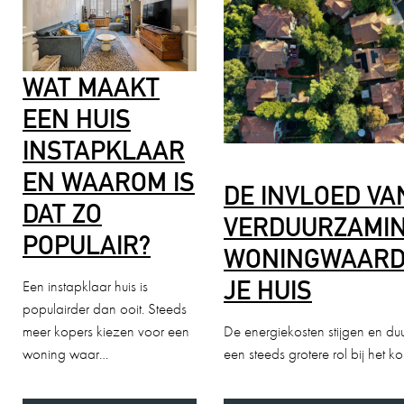
WAT MAAKT
EEN HUIS
INSTAPKLAAR
EN WAAROM IS
DE INVLOED VA
DAT ZO
VERDUURZAMIN
POPULAIR?
WONINGWAARD
JE HUIS
Een instapklaar huis is
populairder dan ooit. Steeds
meer kopers kiezen voor een
De energiekosten stijgen en du
woning waar…
een steeds grotere rol bij het 