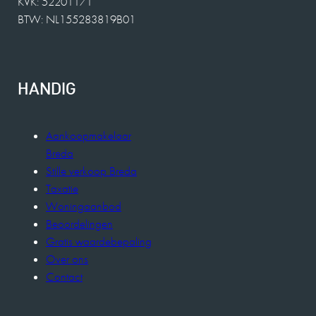
KVK: 52201171
BTW: NL155283819B01
HANDIG
Aankoopmakelaar
Breda
Stille verkoop Breda
Taxatie
Woningaanbod
Beoordelingen
Gratis waardebepaling
Over ons
Contact