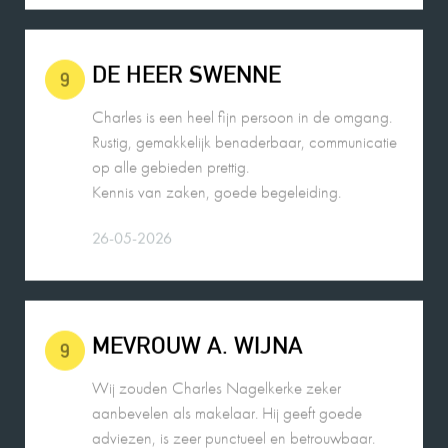
DE HEER SWENNE
9
Charles is een heel fijn persoon in de omgang.
Rustig, gemakkelijk benaderbaar, communicatie
op alle gebieden prettig.
Kennis van zaken, goede begeleiding.
26-05-2026
MEVROUW A. WIJNA
9
Wij zouden Charles Nagelkerke zeker
aanbevelen als makelaar. Hij geeft goede
adviezen, is zeer punctueel en betrouwbaar.