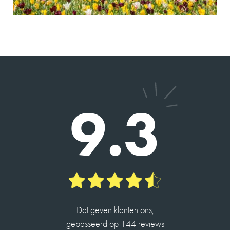
verkoop van onze woning. Hij is een prettige
persoon en heeft goed geluisterd naar onze
wensen in relatie tot de actuele huizenmarkt. De
verkoop verliep voorspoedig. Wij bevelen zijn
dienstverlening van harte aan.
2026-05-13
9.3
DHR. SEELEN
9
Charles heeft ons geholpen met de verkoop van
ons huis en de taxatie van een andere. Alles
verliep vlot en hij is erg betrokken.
Hij is een hele aardige man en heeft veel kennis.
Dat geven klanten ons,
2026-05-14
gebasseerd op 144 reviews