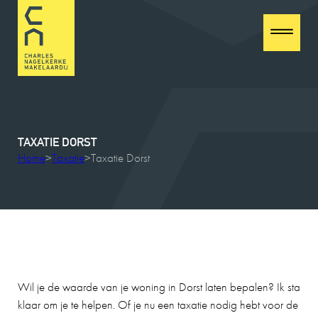
EEN FUNDA GEBRUIKER
10
Aan de makelaar valt niets op te merken! Hij is
zeer professioneel, verzorgt goed advies en
begeleid je in het proces. Hij is goed bereikbaar.
Ik zou hem aan familie aanbevelen en ook in de
TAXATIE
DORST
toekomst weer als makelaar inschakelen
Home
>
Taxatie
>
Taxatie Dorst
26-08-2025
VERKOPER KLOKKENBERG
9
131
Wil je de waarde van je woning in Dorst laten bepalen? Ik sta
klaar om je te helpen. Of je nu een taxatie nodig hebt voor de
Wij zouden Charles Nagelkerke zeker