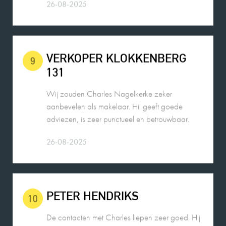
VERKOPER KLOKKENBERG
9
131
Wij zouden Charles Nagelkerke zeker
aanbevelen als makelaar. Hij geeft goede
adviezen, is zeer punctueel en betrouwbaar.
26-08-2025
PETER HENDRIKS
10
De contacten met Charles liepen zeer goed. Hij
voldeed boven verwachting en alles verliep