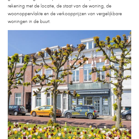
rekening met de locatie, de staat van de woning, de
MEVROUW MEULENDIJKS
10
woonoppervlakte en de verkoopprijzen van vergelijkbare
woningen in de buurt.
De verkoop van onze woning door Charles
verliep geweldig! We hebben ervaren dat
Charles kundig is, persoonlijke contact
belangrijk vindt en dat hij aan de slag gaat met
hetzelfde doel. Hij denkt graag mee en is
makkelijk en snel te bereiken. Voor ons een
absolute aanrader!
26-08-2025
TINO SPRANGERS
10
Charles heeft ons uitstekend geholpen bij de