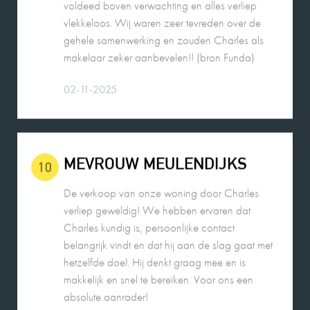
vlekkeloos. Wij waren zeer tevreden over de
gehele samenwerking en zouden Charles als
makelaar zeker aanbevelen!! (bron Funda)
02-11-2025
MEVROUW MEULENDIJKS
10
De verkoop van onze woning door Charles
verliep geweldig! We hebben ervaren dat
Charles kundig is, persoonlijke contact
belangrijk vindt en dat hij aan de slag gaat met
hetzelfde doel. Hij denkt graag mee en is
makkelijk en snel te bereiken. Voor ons een
absolute aanrader!
26-08-2025