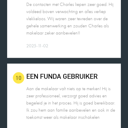
voldeed boven verwachting en alles verliep
vlekkeloos. Wij waren zeer tevreden over de
gehele samenwerking en zouden Charles als
makelaar zeker aanbevelen!!
2025-11-02
EEN FUNDA GEBRUIKER
10
Aan de makelaar valt niets op te merken! Hij is
zeer professioneel, verzorgt goed advies en
begeleid je in het proces. Hij is goed bereikbaar.
Ik zou hem aan familie aanbevelen en ook in de
toekomst weer als makelaar inschakelen
26-08-2025