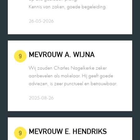
26-05-2026
MEVROUW A. WIJNA
9
Wij zouden Charles Nagelkerke zeker
aanbevelen als makelaar. Hij geeft goede
adviezen, is zeer punctueel en betrouwbaar.
2025-08-26
MEVROUW E. HENDRIKS
9
De contacten met Charles liepen zeer goed. Hij