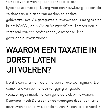
verkoop van je woning, een aankoop, of een
aanbevelen als makelaar. Hij geeft goede
hypotheekaanvraag, ik zorg voor een nauwkeurig rapport dat
adviezen, is zeer punctueel en betrouwbaar.
voldoet aan alle eisen van banken en andere
26-08-2025
geldverstrekkers. Als geregistreerd taxateur ben ik aangesloten
bij het NWWI, de NVM en VastgoedCert. Hierdoor ben je
verzekerd van een professioneel, onafhankelijk en
gevalideerd taxatierapport.
PETER HENDRIKS
10
WAAROM EEN TAXATIE IN
De contacten met Charles liepen zeer goed. Hij
DORST LATEN
voldeed boven verwachting en alles verliep
UITVOEREN?
vlekkeloos. Wij waren zeer tevreden over de
gehele samenwerking en zouden Charles als
makelaar zeker aanbevelen!! (bron Funda)
Dorst is een charmant dorp met een unieke woningmarkt. De
combinatie van een landelijke ligging en goede
02-11-2025
voorzieningen maakt het een geliefde plek om te wonen.
Daarnaast heeft Dorst een divers woningaanbod, van ruime
gezinswoningen tot vrijstaande huizen. Bij een taxatie houd ik