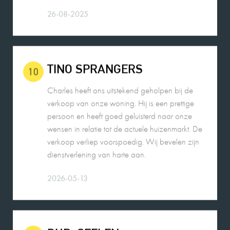
TINO SPRANGERS
10
Charles heeft ons uitstekend geholpen bij de
verkoop van onze woning. Hij is een prettige
persoon en heeft goed geluisterd naar onze
wensen in relatie tot de actuele huizenmarkt. De
verkoop verliep voorspoedig. Wij bevelen zijn
dienstverlening van harte aan.
2026-05-13
DHR. SEELEN
9