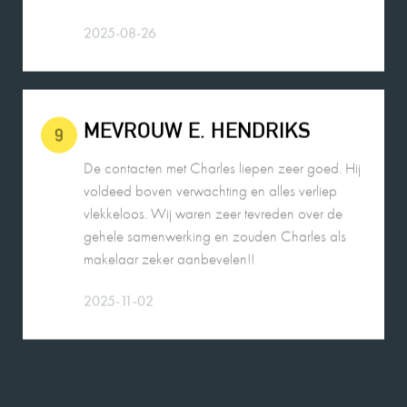
2025-08-26
MEVROUW E. HENDRIKS
9
De contacten met Charles liepen zeer goed. Hij
voldeed boven verwachting en alles verliep
vlekkeloos. Wij waren zeer tevreden over de
gehele samenwerking en zouden Charles als
makelaar zeker aanbevelen!!
2025-11-02