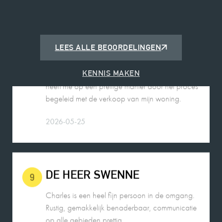
ROBIN DE JONG
10
LEES ALLE BEOORDELINGEN
Charles is een fijne deskundige makelaar en
heeft me op een prettige manier door het proces
KENNIS MAKEN
begeleid met de verkoop van mijn woning.
2026-05-25
DE HEER SWENNE
9
Charles is een heel fijn persoon in de omgang.
Rustig, gemakkelijk benaderbaar, communicatie
op alle gebieden prettig.
Kennis van zaken, goede begeleiding.