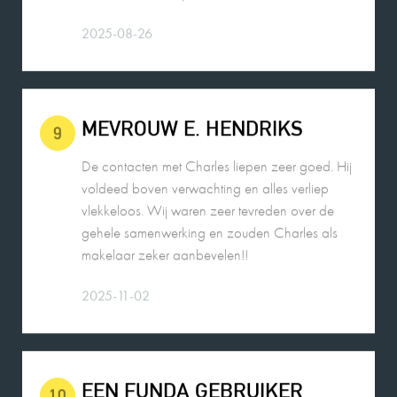
2025-08-26
MEVROUW E. HENDRIKS
9
De contacten met Charles liepen zeer goed. Hij
voldeed boven verwachting en alles verliep
vlekkeloos. Wij waren zeer tevreden over de
gehele samenwerking en zouden Charles als
makelaar zeker aanbevelen!!
2025-11-02
EEN FUNDA GEBRUIKER
10