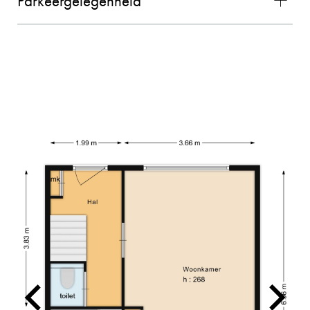
Parkeergelegenheid
vlekkeloos. Wij waren zeer tevreden over de
gehele samenwerking en zouden Charles als
makelaar zeker aanbevelen!! (bron Funda)
02-11-2025
MEVROUW MEULENDIJKS
10
De verkoop van onze woning door Charles
verliep geweldig! We hebben ervaren dat
Charles kundig is, persoonlijke contact
belangrijk vindt en dat hij aan de slag gaat met
hetzelfde doel. Hij denkt graag mee en is
makkelijk en snel te bereiken. Voor ons een
absolute aanrader!