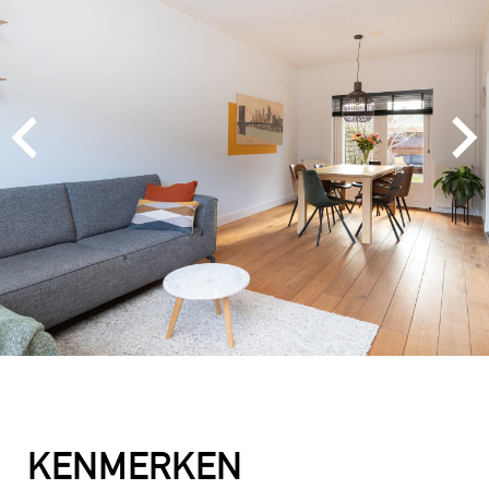
MEVROUW A. WIJNA
9
Wij zouden Charles Nagelkerke zeker
aanbevelen als makelaar. Hij geeft goede
adviezen, is zeer punctueel en betrouwbaar.
2025-08-26
MEVROUW E. HENDRIKS
9
KENMERKEN
De contacten met Charles liepen zeer goed. Hij