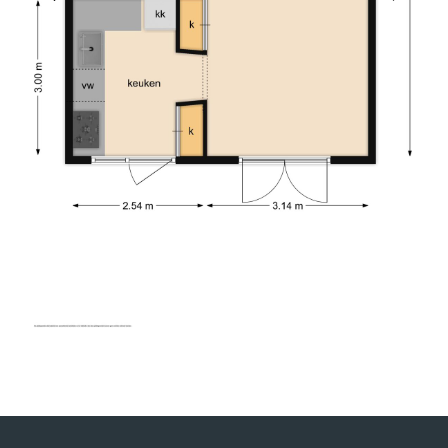
26-08-2025
TINO SPRANGERS
10
Charles heeft ons uitstekend geholpen bij de
verkoop van onze woning. Hij is een prettige
persoon en heeft goed geluisterd naar onze
wensen in relatie tot de actuele huizenmarkt. De
verkoop verliep voorspoedig. Wij bevelen zijn
dienstverlening van harte aan.
2026-05-13
DHR. SEELEN
9