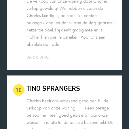
verliep geweldig! We hebben ervaren dat
Charles kundig is, persoonlijke contact
belangrijk vindt en dat hij aan de slag gaat met
hetzelfde doel. Hij denkt graag mee en is
makkelijk en snel te bereiken. Voor ons een
absolute aanrader!
26-08-2025
TINO SPRANGERS
10
Charles heeft ons uitstekend geholpen bij de
verkoop van onze woning. Hij is een prettige
persoon en heeft goed geluisterd naar onze
wensen in relatie tot de actuele huizenmarkt. De
verkoop verliep voorspoedig. Wij bevelen zijn
dienstverlening van harte aan.