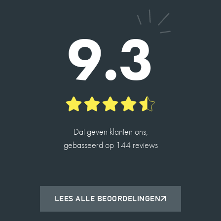
Charles heeft ons geholpen met de verkoop van
ons huis en de taxatie van een andere. Alles
9.3
verliep vlot en hij is erg betrokken.
Hij is een hele aardige man en heeft veel kennis.
2026-05-14
ROBIN DE JONG
10
Dat geven klanten ons,
gebasseerd op 144 reviews
Charles is een fijne deskundige makelaar en
heeft me op een prettige manier door het proces
begeleid met de verkoop van mijn woning.
2026-05-25
LEES ALLE BEOORDELINGEN