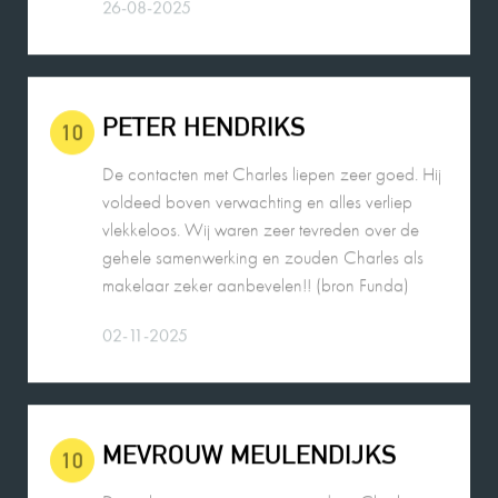
PETER HENDRIKS
10
De contacten met Charles liepen zeer goed. Hij
voldeed boven verwachting en alles verliep
vlekkeloos. Wij waren zeer tevreden over de
gehele samenwerking en zouden Charles als
makelaar zeker aanbevelen!! (bron Funda)
02-11-2025
MEVROUW MEULENDIJKS
10
De verkoop van onze woning door Charles