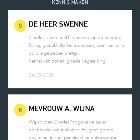
KENNIS MAKEN
DE HEER SWENNE
9
Charles is een heel fijn persoon in de omgang.
Rustig, gemakkelijk benaderbaar, communicatie
op alle gebieden prettig.
Kennis van zaken, goede begeleiding.
26-05-2026
MEVROUW A. WIJNA
9
Wij zouden Charles Nagelkerke zeker
aanbevelen als makelaar. Hij geeft goede
adviezen, is zeer punctueel en betrouwbaar.