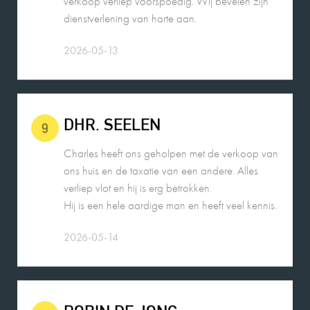
2026-05-13
DHR. SEELEN
9
Charles heeft ons geholpen met de verkoop van
ons huis en de taxatie van een andere. Alles
verliep vlot en hij is erg betrokken.
Hij is een hele aardige man en heeft veel kennis.
2026-05-14
ROBIN DE JONG
10