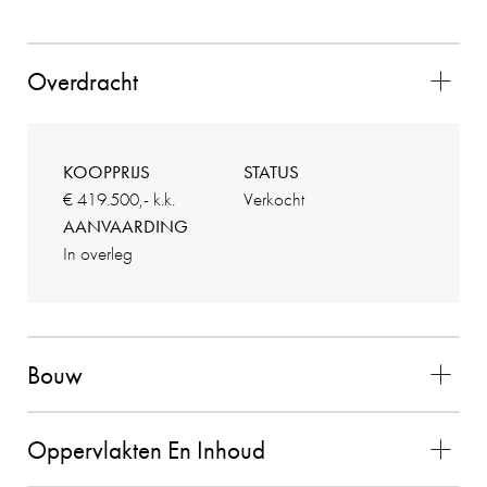
voldeed boven verwachting en alles verliep
vlekkeloos. Wij waren zeer tevreden over de
gehele samenwerking en zouden Charles als
Overdracht
makelaar zeker aanbevelen!!
2025-11-02
KOOPPRIJS
STATUS
€ 419.500,- k.k.
Verkocht
AANVAARDING
In overleg
EEN FUNDA GEBRUIKER
10
Aan de makelaar valt niets op te merken! Hij is
zeer professioneel, verzorgt goed advies en
begeleid je in het proces. Hij is goed bereikbaar.
Bouw
Ik zou hem aan familie aanbevelen en ook in de
toekomst weer als makelaar inschakelen
Oppervlakten En Inhoud
26-08-2025