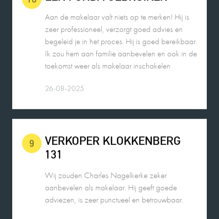
Aan de makelaar valt niets op te merken! Hij is
zeer professioneel, verzorgt goed advies en
begeleid je in het proces. Hij is goed bereikbaar.
Ik zou hem aan familie aanbevelen en ook in de
toekomst weer als makelaar inschakelen
26-08-2025
VERKOPER KLOKKENBERG
9
131
Wij zouden Charles Nagelkerke zeker
aanbevelen als makelaar. Hij geeft goede
adviezen, is zeer punctueel en betrouwbaar.
26-08-2025