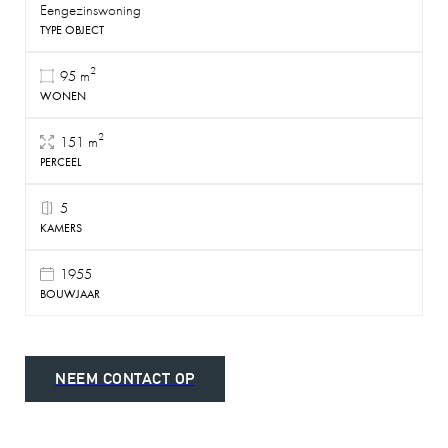
Eengezinswoning
TYPE OBJECT
2
95 m
WONEN
2
151 m
PERCEEL
5
KAMERS
1955
BOUWJAAR
NEEM CONTACT OP