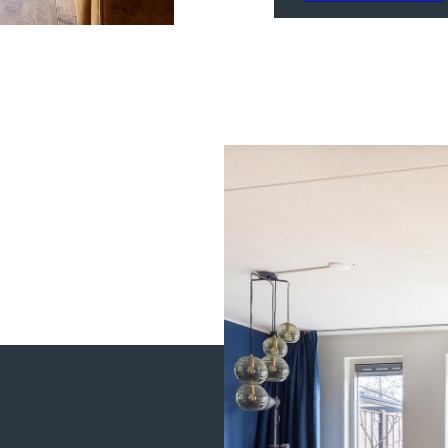
MEVROUW 
9
Wij zouden Charl
geeft goede advi