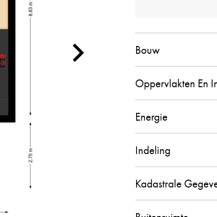
PETER HEN
10
Bouw
De contacten met
verwachting en al
de gehele samenw
Oppervlakten En 
aanbevelen!! (br
02-11-2025
Energie
Indeling
MEVROUW 
10
Kadastrale Gegev
De verkoop van o
hebben ervaren da
Buitenruimte