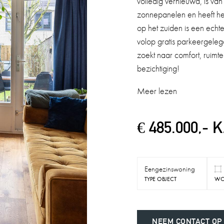
volledig vernieuwd, is va
zonnepanelen en heeft het
op het zuiden is een echte
volop gratis parkeergeleg
zoekt naar comfort, ruim
bezichtiging!
Meer lezen
€ 485.000,- K
Eengezinswoning
TYPE OBJECT
WO
NEEM CONTACT OP