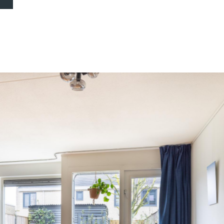
A. WIJNA
es Nagelkerke zeker aanbevelen als makelaar. Hij
ezen, is zeer punctueel en betrouwbaar.