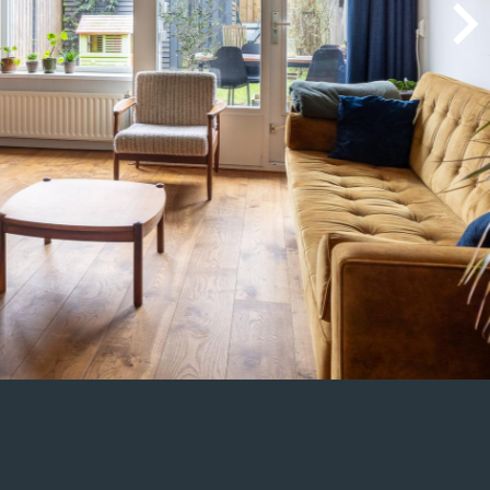
. HENDRIKS
 Charles liepen zeer goed. Hij voldeed boven
les verliep vlekkeloos. Wij waren zeer tevreden over
erking en zouden Charles als makelaar zeker
 GEBRUIKER