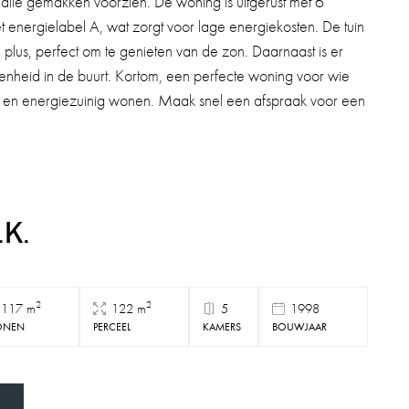
n alle gemakken voorzien. De woning is uitgerust met 6
 energielabel A, wat zorgt voor lage energiekosten. De tuin
 plus, perfect om te genieten van de zon. Daarnaast is er
enheid in de buurt. Kortom, een perfecte woning voor wie
te en energiezuinig wonen. Maak snel een afspraak voor een
.K.
2
2
117 m
122 m
5
1998
NEN
PERCEEL
KAMERS
BOUWJAAR