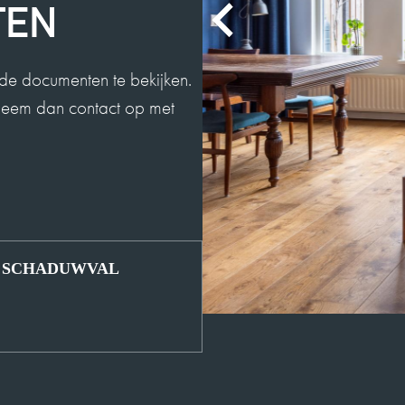
TEN
2025-08-26
de documenten te bekijken.
 Neem dan contact op met
MEVROUW E
9
De contacten met
verwachting en al
de gehele samenw
aanbevelen!!
SCHADUWVAL
2025-11-02
EEN FUNDA
10