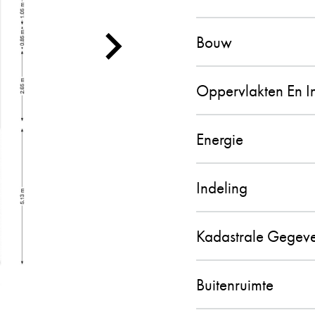
PETER HEN
10
Bouw
De contacten met
verwachting en al
de gehele samenw
Oppervlakten En 
aanbevelen!! (br
02-11-2025
Energie
Indeling
MEVROUW 
10
Kadastrale Gegev
De verkoop van o
hebben ervaren da
Buitenruimte
vindt en dat hij 
en is makkelijk e