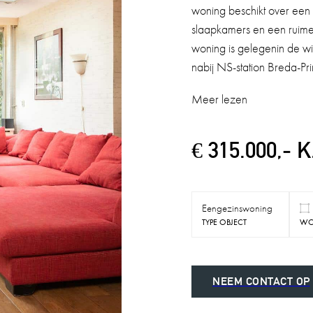
woning beschikt over ee
slaapkamers en een ruime
woning is gelegenin de wi
nabij NS-station Breda-Pr
Meer lezen
€ 315.000,- K
Eengezinswoning
TYPE OBJECT
WO
NEEM CONTACT OP