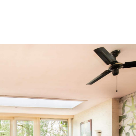
A. WIJNA
es Nagelkerke zeker aanbevelen als makelaar. Hij
ezen, is zeer punctueel en betrouwbaar.