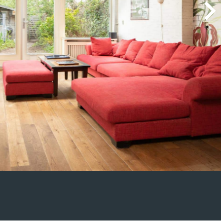
. HENDRIKS
 Charles liepen zeer goed. Hij voldeed boven
les verliep vlekkeloos. Wij waren zeer tevreden over
erking en zouden Charles als makelaar zeker
 GEBRUIKER
lt niets op te merken! Hij is zeer professioneel,