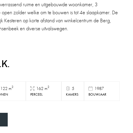
n verrassend ruime en uitgebouwde woonkamer, 3
 open zolder welke om te bouwen is tot 4e slaapkamer. De
jk Kesteren op korte afstand van winkelcentrum de Berg,
insenbeek en diverse uitvalswegen.
.K.
2
2
122 m
162 m
5
1987
NEN
PERCEEL
KAMERS
BOUWJAAR