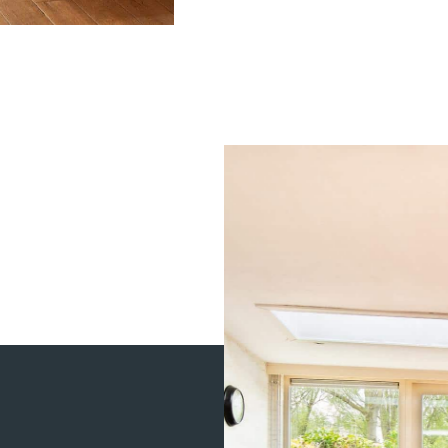
MEVROUW 
9
Wij zouden Charl
geeft goede advi
2025-08-26