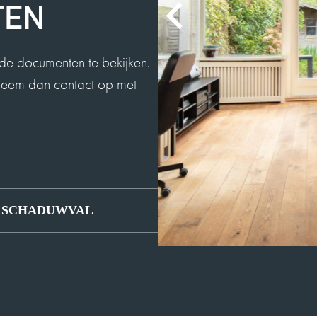
TEN
MEVROUW E
de documenten te bekijken.
9
 Neem dan contact op met
De contacten met
verwachting en al
de gehele samenw
aanbevelen!!
2025-11-02
SCHADUWVAL
EEN FUNDA
10
Aan de makelaar va