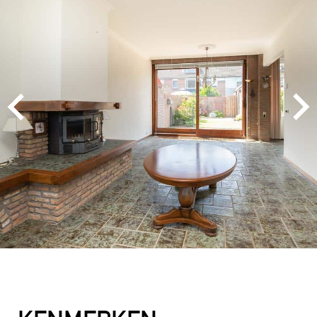
MEVROUW A. WIJNA
9
Wij zouden Charles Nagelkerke zeker
aanbevelen als makelaar. Hij geeft goede
adviezen, is zeer punctueel en betrouwbaar.
2025-08-26
MEVROUW E. HENDRIKS
9
De contacten met Charles liepen zeer goed. Hij