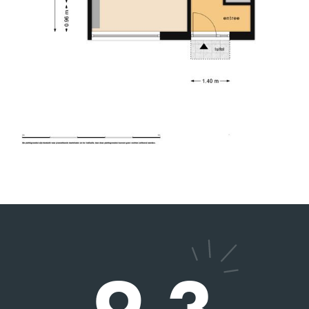
26-08-2025
TINO SPRANGERS
10
Charles heeft ons uitstekend geholpen bij de
verkoop van onze woning. Hij is een prettige
persoon en heeft goed geluisterd naar onze
wensen in relatie tot de actuele huizenmarkt. De
verkoop verliep voorspoedig. Wij bevelen zijn
dienstverlening van harte aan.
2026-05-13
DHR. SEELEN
9