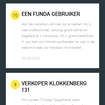
Aan de makelaar valt niets op te merken! Hij is
zeer professioneel, verzorgt goed advies en
begeleid je in het proces. Hij is goed bereikbaar.
Ik zou hem aan familie aanbevelen en ook in de
toekomst weer als makelaar inschakelen
26-08-2025
VERKOPER KLOKKENBERG
9
131
Wij zouden Charles Nagelkerke zeker
aanbevelen als makelaar. Hij geeft goede
adviezen, is zeer punctueel en betrouwbaar.
26-08-2025