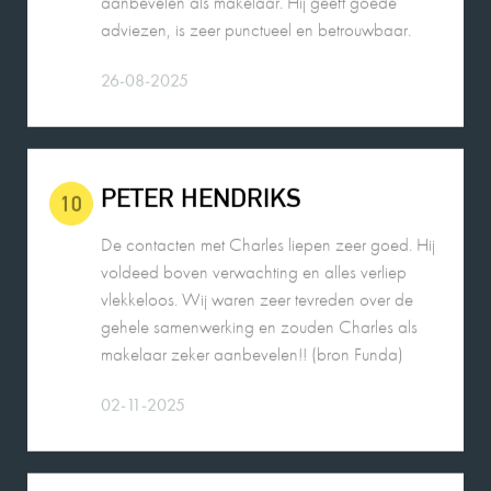
PETER HENDRIKS
10
De contacten met Charles liepen zeer goed. Hij
voldeed boven verwachting en alles verliep
vlekkeloos. Wij waren zeer tevreden over de
gehele samenwerking en zouden Charles als
makelaar zeker aanbevelen!! (bron Funda)
02-11-2025
MEVROUW MEULENDIJKS
10
De verkoop van onze woning door Charles