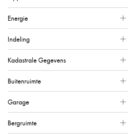
Energie
VERKOPER KLOKKENBERG
9
131
Indeling
Wij zouden Charles Nagelkerke zeker
Kadastrale Gegevens
aanbevelen als makelaar. Hij geeft goede
adviezen, is zeer punctueel en betrouwbaar.
Buitenruimte
26-08-2025
Garage
PETER HENDRIKS
10
Bergruimte
De contacten met Charles liepen zeer goed. Hij
voldeed boven verwachting en alles verliep