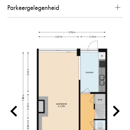
vlekkeloos. Wij waren zeer tevreden over de
Parkeergelegenheid
gehele samenwerking en zouden Charles als
makelaar zeker aanbevelen!! (bron Funda)
02-11-2025
MEVROUW MEULENDIJKS
10
De verkoop van onze woning door Charles
verliep geweldig! We hebben ervaren dat
Charles kundig is, persoonlijke contact
belangrijk vindt en dat hij aan de slag gaat met
hetzelfde doel. Hij denkt graag mee en is
makkelijk en snel te bereiken. Voor ons een
absolute aanrader!