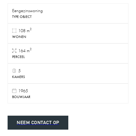
Eengezinswoning
TYPE OBJECT
2
108 m
WONEN
2
164 m
PERCEEL
5
KAMERS
1965
BOUWJAAR
NEEM CONTACT OP