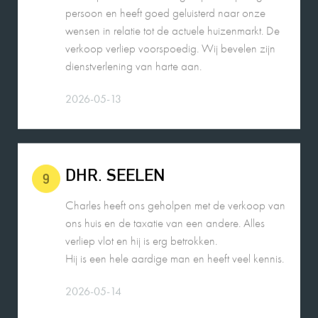
dienstverlening van harte aan.
2026-05-13
DHR. SEELEN
9
Charles heeft ons geholpen met de verkoop van
ons huis en de taxatie van een andere. Alles
verliep vlot en hij is erg betrokken.
Hij is een hele aardige man en heeft veel kennis.
2026-05-14
ROBIN DE JONG
10