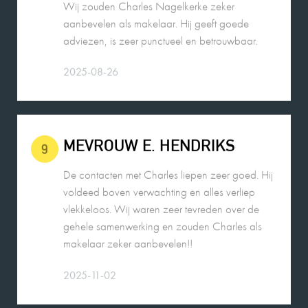
2025-08-26
MEVROUW E. HENDRIKS
9
De contacten met Charles liepen zeer goed. Hij
voldeed boven verwachting en alles verliep
vlekkeloos. Wij waren zeer tevreden over de
gehele samenwerking en zouden Charles als
makelaar zeker aanbevelen!!
2025-11-02
EEN FUNDA GEBRUIKER
10