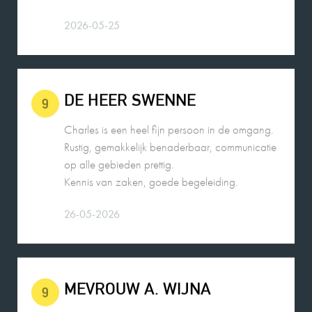
DE HEER SWENNE
9
Charles is een heel fijn persoon in de omgang.
Rustig, gemakkelijk benaderbaar, communicatie
op alle gebieden prettig.
Kennis van zaken, goede begeleiding.
26-05-2026
MEVROUW A. WIJNA
9
Wij zouden Charles Nagelkerke zeker
aanbevelen als makelaar. Hij geeft goede
adviezen, is zeer punctueel en betrouwbaar.