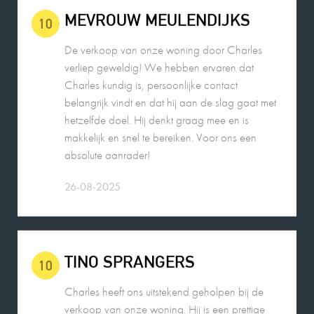
verliep geweldig! We hebben ervaren dat
Charles kundig is, persoonlijke contact
belangrijk vindt en dat hij aan de slag gaat met
hetzelfde doel. Hij denkt graag mee en is
makkelijk en snel te bereiken. Voor ons een
absolute aanrader!
26-08-2025
TINO SPRANGERS
10
Charles heeft ons uitstekend geholpen bij de
verkoop van onze woning. Hij is een prettige
persoon en heeft goed geluisterd naar onze
wensen in relatie tot de actuele huizenmarkt. De
verkoop verliep voorspoedig. Wij bevelen zijn