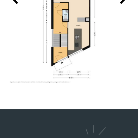
Charles heeft ons uitstekend geholpen bij de
verkoop van onze woning. Hij is een prettige
persoon en heeft goed geluisterd naar onze
wensen in relatie tot de actuele huizenmarkt. De
verkoop verliep voorspoedig. Wij bevelen zijn
dienstverlening van harte aan.
2026-05-13
DHR. SEELEN
9
Charles heeft ons geholpen met de verkoop van
ons huis en de taxatie van een andere. Alles
verliep vlot en hij is erg betrokken.
Hij is een hele aardige man en heeft veel kennis.