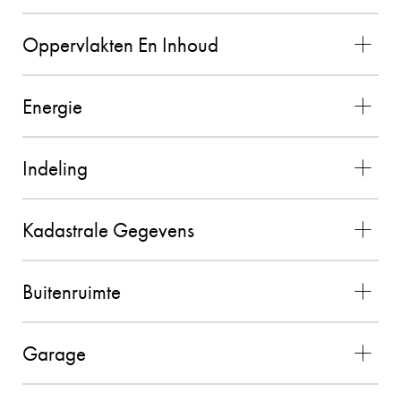
131
Wij zouden Charles Nagelkerke zeker
Oppervlakten En Inhoud
aanbevelen als makelaar. Hij geeft goede
adviezen, is zeer punctueel en betrouwbaar.
Energie
26-08-2025
Indeling
PETER HENDRIKS
10
Kadastrale Gegevens
De contacten met Charles liepen zeer goed. Hij
voldeed boven verwachting en alles verliep
Buitenruimte
vlekkeloos. Wij waren zeer tevreden over de
gehele samenwerking en zouden Charles als
makelaar zeker aanbevelen!! (bron Funda)
Garage
02-11-2025