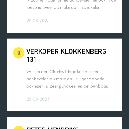
26-08-2025
VERKOPER KLOKKENBERG
9
131
Wij zouden Charles Nagelkerke zeker
aanbevelen als makelaar. Hij geeft goede
adviezen, is zeer punctueel en betrouwbaar.
26-08-2025
PETER HENDRIKS
10