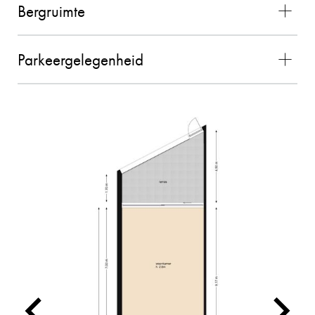
Bergruimte
Parkeergelegenheid
MEVROUW MEULENDIJKS
10
De verkoop van onze woning door Charles
verliep geweldig! We hebben ervaren dat
Charles kundig is, persoonlijke contact
belangrijk vindt en dat hij aan de slag gaat met
hetzelfde doel. Hij denkt graag mee en is
makkelijk en snel te bereiken. Voor ons een
absolute aanrader!
26-08-2025
TINO SPRANGERS
10