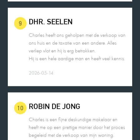
DHR. SEELEN
9
Charles heeft ons geholpen met de verkoop van
ons huis en de taxatie van een andere. Alles
verliep vlot en hij is erg betrokken.
Hij is een hele aardige man en heeft veel kennis.
2026-05-14
ROBIN DE JONG
10
Charles is een fijne deskundige makelaar en
heeft me op een prettige manier door het proces
begeleid met de verkoop van mijn woning.
2026-05-25