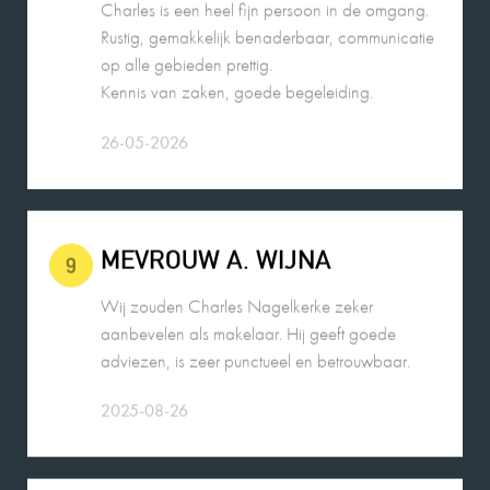
Rustig, gemakkelijk benaderbaar, communicatie
op alle gebieden prettig.
Kennis van zaken, goede begeleiding.
26-05-2026
MEVROUW A. WIJNA
9
Wij zouden Charles Nagelkerke zeker
aanbevelen als makelaar. Hij geeft goede
adviezen, is zeer punctueel en betrouwbaar.
2025-08-26