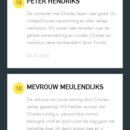
De contacten met Charles liepen zeer goed. Hij
voldeed boven verwachting en alles verliep
vlekkeloos. Wij waren zeer tevreden over de
gehele samenwerking en zouden Charles als
makelaar zeker aanbevelen!! (bron Funda)
02-11-2025
MEVROUW MEULENDIJKS
10
De verkoop van onze woning door Charles
verliep geweldig! We hebben ervaren dat
Charles kundig is, persoonlijke contact
belangrijk vindt en dat hij aan de slag gaat met
hetzelfde doel. Hij denkt graag mee en is
makkelijk en snel te bereiken. Voor ons een