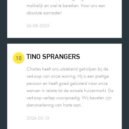
absolute aanrader!
26-08-2025
TINO SPRANGERS
10
Charles heeft ons uitstekend geholpen bij de
verkoop van onze woning. Hij is een prettige
persoon en heeft goed geluisterd naar onze
wensen in relatie tot de actuele huizenmarkt. De
verkoop verliep voorspoedig. Wij bevelen zijn
dienstverlening van harte aan.
2026-05-13