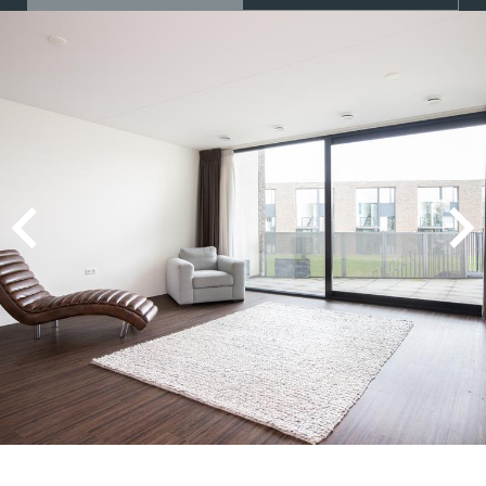
MEVROUW A. WIJNA
9
Wij zouden Charles Nagelkerke zeker
aanbevelen als makelaar. Hij geeft goede
adviezen, is zeer punctueel en betrouwbaar.
2025-08-26
MEVROUW E. HENDRIKS
9
De contacten met Charles liepen zeer goed. Hij
voldeed boven verwachting en alles verliep
vlekkeloos. Wij waren zeer tevreden over de
gehele samenwerking en zouden Charles als
makelaar zeker aanbevelen!!