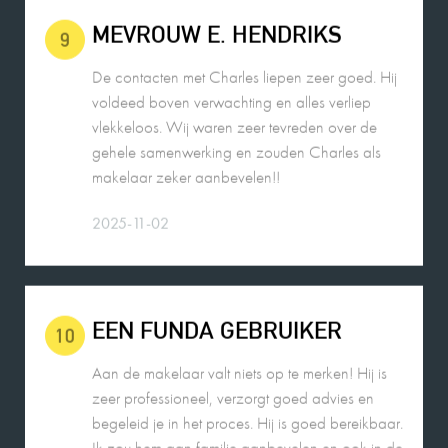
MEVROUW E. HENDRIKS
9
De contacten met Charles liepen zeer goed. Hij
voldeed boven verwachting en alles verliep
vlekkeloos. Wij waren zeer tevreden over de
gehele samenwerking en zouden Charles als
makelaar zeker aanbevelen!!
2025-11-02
EEN FUNDA GEBRUIKER
10
Aan de makelaar valt niets op te merken! Hij is
zeer professioneel, verzorgt goed advies en
begeleid je in het proces. Hij is goed bereikbaar.
Ik zou hem aan familie aanbevelen en ook in de
toekomst weer als makelaar inschakelen