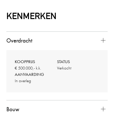
2025-11-02
KENMERKEN
EEN FUNDA GEBRUIKER
10
Overdracht
Aan de makelaar valt niets op te merken! Hij is
zeer professioneel, verzorgt goed advies en
begeleid je in het proces. Hij is goed bereikbaar.
KOOPPRIJS
STATUS
Ik zou hem aan familie aanbevelen en ook in de
€ 500.000,- k.k.
Verkocht
toekomst weer als makelaar inschakelen
AANVAARDING
26-08-2025
In overleg
VERKOPER KLOKKENBERG
Bouw
9