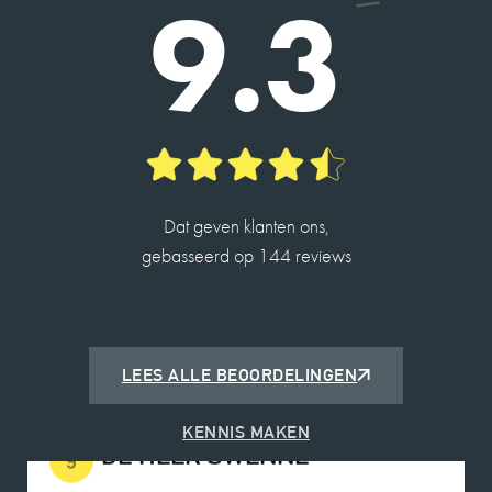
9.3
2026-05-14
ROBIN DE JONG
10
Charles is een fijne deskundige makelaar en
heeft me op een prettige manier door het proces
Dat geven klanten ons,
begeleid met de verkoop van mijn woning.
gebasseerd op 144 reviews
2026-05-25
LEES ALLE BEOORDELINGEN
DE HEER SWENNE
9
KENNIS MAKEN
Charles is een heel fijn persoon in de omgang.