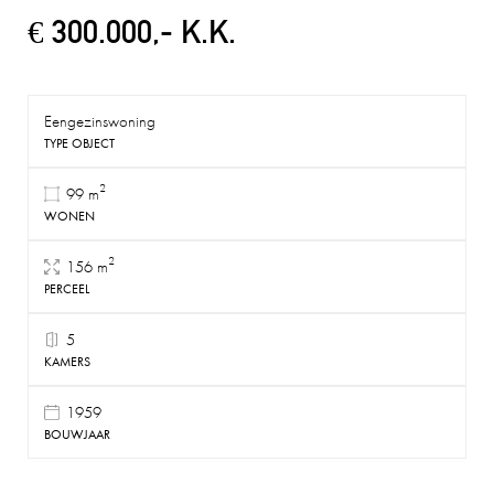
€ 300.000,- K.K.
Eengezinswoning
TYPE OBJECT
2
99 m
WONEN
2
156 m
PERCEEL
5
KAMERS
1959
BOUWJAAR