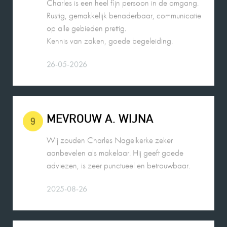
op alle gebieden prettig.
Kennis van zaken, goede begeleiding.
26-05-2026
MEVROUW A. WIJNA
9
Wij zouden Charles Nagelkerke zeker
aanbevelen als makelaar. Hij geeft goede
adviezen, is zeer punctueel en betrouwbaar.
2025-08-26
MEVROUW E. HENDRIKS
9