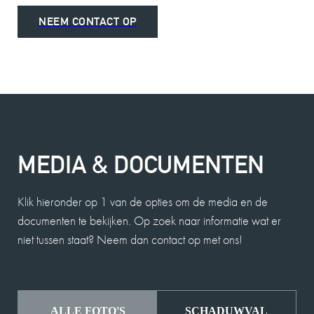
MEVROUW A. WIJNA
9
NEEM CONTACT OP
Wij zouden Charles Nagelkerke zeker
aanbevelen als makelaar. Hij geeft goede
adviezen, is zeer punctueel en betrouwbaar.
2025-08-26
MEDIA & DOCUMENTEN
MEVROUW E. HENDRIKS
9
Klik hieronder op 1 van de opties om de media en de
De contacten met Charles liepen zeer goed. Hij
documenten te bekijken. Op zoek naar informatie wat er
voldeed boven verwachting en alles verliep
niet tussen staat? Neem dan contact op met ons!
vlekkeloos. Wij waren zeer tevreden over de
gehele samenwerking en zouden Charles als
makelaar zeker aanbevelen!!
ALLE FOTO'S
SCHADUWVAL