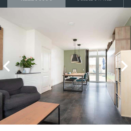
2025-11-02
EEN FUNDA GEBRUIKER
10
Aan de makelaar valt niets op te merken! Hij is
zeer professioneel, verzorgt goed advies en
begeleid je in het proces. Hij is goed bereikbaar.
Ik zou hem aan familie aanbevelen en ook in de
toekomst weer als makelaar inschakelen
26-08-2025
VERKOPER KLOKKENBERG
9
131