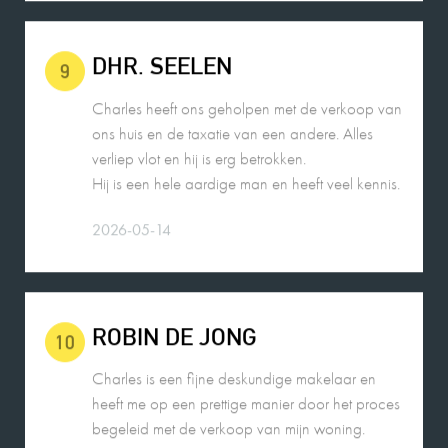
DHR. SEELEN
9
Charles heeft ons geholpen met de verkoop van
ons huis en de taxatie van een andere. Alles
verliep vlot en hij is erg betrokken.
Hij is een hele aardige man en heeft veel kennis.
2026-05-14
ROBIN DE JONG
10
Charles is een fijne deskundige makelaar en
heeft me op een prettige manier door het proces
begeleid met de verkoop van mijn woning.
2026-05-25