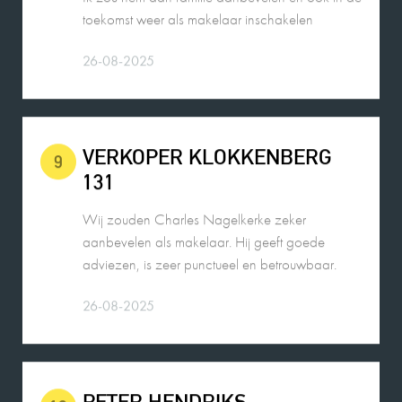
26-08-2025
VERKOPER KLOKKENBERG
9
131
Wij zouden Charles Nagelkerke zeker
aanbevelen als makelaar. Hij geeft goede
adviezen, is zeer punctueel en betrouwbaar.
26-08-2025
PETER HENDRIKS
10
De contacten met Charles liepen zeer goed. Hij