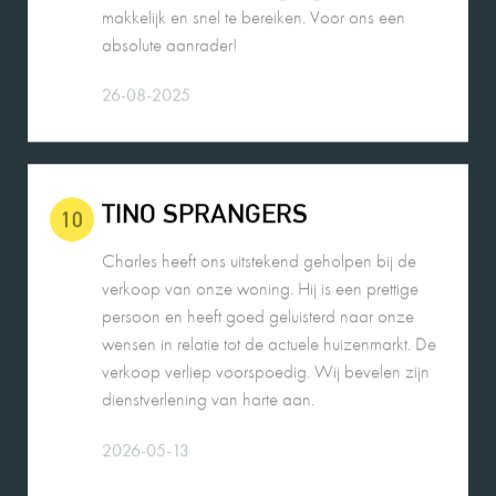
26-08-2025
TINO SPRANGERS
10
Charles heeft ons uitstekend geholpen bij de
verkoop van onze woning. Hij is een prettige
persoon en heeft goed geluisterd naar onze
wensen in relatie tot de actuele huizenmarkt. De
verkoop verliep voorspoedig. Wij bevelen zijn
dienstverlening van harte aan.
2026-05-13