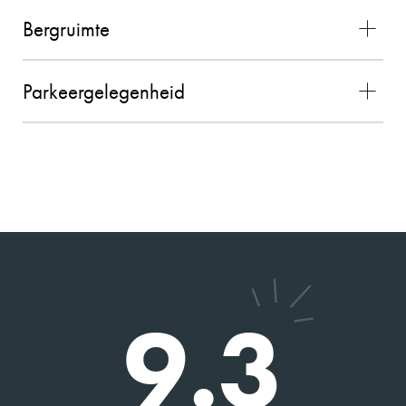
Charles heeft ons uitstekend geholpen bij de
Bergruimte
verkoop van onze woning. Hij is een prettige
persoon en heeft goed geluisterd naar onze
wensen in relatie tot de actuele huizenmarkt. De
Parkeergelegenheid
verkoop verliep voorspoedig. Wij bevelen zijn
dienstverlening van harte aan.
2026-05-13
DHR. SEELEN
9
Charles heeft ons geholpen met de verkoop van
9.3
ons huis en de taxatie van een andere. Alles
verliep vlot en hij is erg betrokken.
Hij is een hele aardige man en heeft veel kennis.