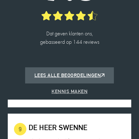
2026-05-14
Dat geven klanten ons,
ROBIN DE JONG
10
gebasseerd op 144 reviews
Charles is een fijne deskundige makelaar en
heeft me op een prettige manier door het proces
begeleid met de verkoop van mijn woning.
LEES ALLE BEOORDELINGEN
2026-05-25
KENNIS MAKEN
DE HEER SWENNE
9
Charles is een heel fijn persoon in de omgang.
Rustig, gemakkelijk benaderbaar, communicatie