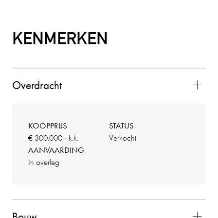
Wij zouden Charles Nagelkerke zeker
aanbevelen als makelaar. Hij geeft goede
KENMERKEN
adviezen, is zeer punctueel en betrouwbaar.
26-08-2025
Overdracht
PETER HENDRIKS
10
KOOPPRIJS
STATUS
De contacten met Charles liepen zeer goed. Hij
€ 300.000,- k.k.
Verkocht
voldeed boven verwachting en alles verliep
AANVAARDING
vlekkeloos. Wij waren zeer tevreden over de
In overleg
gehele samenwerking en zouden Charles als
makelaar zeker aanbevelen!! (bron Funda)
02-11-2025
Bouw