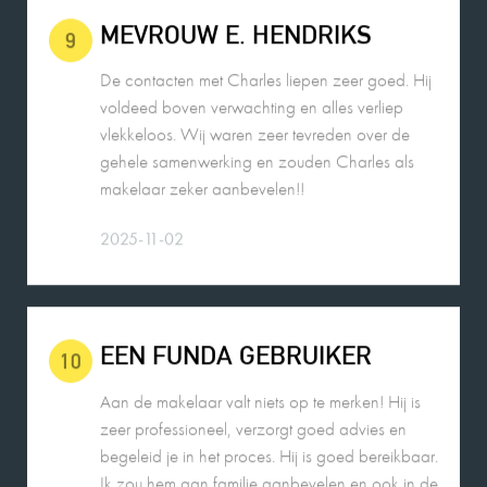
De contacten met Charles liepen zeer goed. Hij
voldeed boven verwachting en alles verliep
vlekkeloos. Wij waren zeer tevreden over de
gehele samenwerking en zouden Charles als
makelaar zeker aanbevelen!!
2025-11-02
EEN FUNDA GEBRUIKER
10
Aan de makelaar valt niets op te merken! Hij is
zeer professioneel, verzorgt goed advies en
begeleid je in het proces. Hij is goed bereikbaar.
Ik zou hem aan familie aanbevelen en ook in de
toekomst weer als makelaar inschakelen