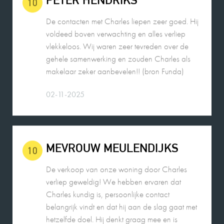
voldeed boven verwachting en alles verliep
vlekkeloos. Wij waren zeer tevreden over de
gehele samenwerking en zouden Charles als
makelaar zeker aanbevelen!! (bron Funda)
02-11-2025
MEVROUW MEULENDIJKS
10
De verkoop van onze woning door Charles
verliep geweldig! We hebben ervaren dat
Charles kundig is, persoonlijke contact
belangrijk vindt en dat hij aan de slag gaat met
hetzelfde doel. Hij denkt graag mee en is
makkelijk en snel te bereiken. Voor ons een
absolute aanrader!