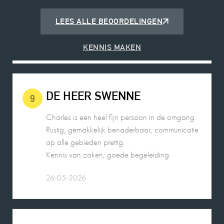
2026-05-25
LEES ALLE BEOORDELINGEN
KENNIS MAKEN
DE HEER SWENNE
9
Charles is een heel fijn persoon in de omgang.
Rustig, gemakkelijk benaderbaar, communicatie
op alle gebieden prettig.
Kennis van zaken, goede begeleiding.
26-05-2026
MEVROUW A. WIJNA
9
Wij zouden Charles Nagelkerke zeker