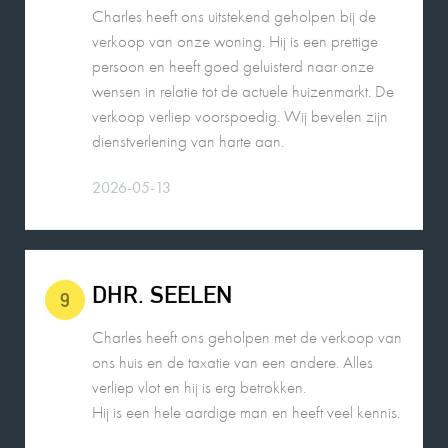
wensen in relatie tot de actuele huizenmarkt. De
verkoop verliep voorspoedig. Wij bevelen zijn
dienstverlening van harte aan.
2026-05-13
DHR. SEELEN
9
Charles heeft ons geholpen met de verkoop van
ons huis en de taxatie van een andere. Alles
verliep vlot en hij is erg betrokken.
Hij is een hele aardige man en heeft veel kennis.
2026-05-14