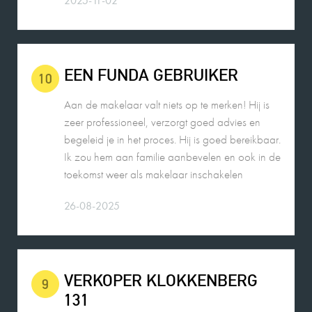
EEN FUNDA GEBRUIKER
10
Aan de makelaar valt niets op te merken! Hij is
zeer professioneel, verzorgt goed advies en
begeleid je in het proces. Hij is goed bereikbaar.
Ik zou hem aan familie aanbevelen en ook in de
toekomst weer als makelaar inschakelen
26-08-2025
VERKOPER KLOKKENBERG
9
131
Wij zouden Charles Nagelkerke zeker
aanbevelen als makelaar. Hij geeft goede