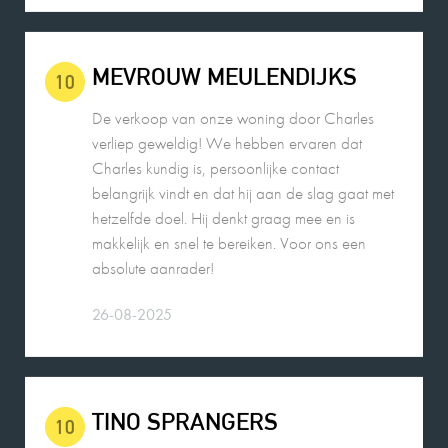
MEVROUW MEULENDIJKS
10
De verkoop van onze woning door Charles
verliep geweldig! We hebben ervaren dat
Charles kundig is, persoonlijke contact
belangrijk vindt en dat hij aan de slag gaat met
hetzelfde doel. Hij denkt graag mee en is
makkelijk en snel te bereiken. Voor ons een
absolute aanrader!
26-08-2025
TINO SPRANGERS
10
Charles heeft ons uitstekend geholpen bij de
verkoop van onze woning. Hij is een prettige
persoon en heeft goed geluisterd naar onze