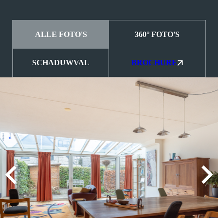
ALLE FOTO'S
360° FOTO'S
SCHADUWVAL
BROCHURE
MEVROUW A. WIJNA
9
Wij zouden Charles Nagelkerke zeker
aanbevelen als makelaar. Hij geeft goede
adviezen, is zeer punctueel en betrouwbaar.
2025-08-26