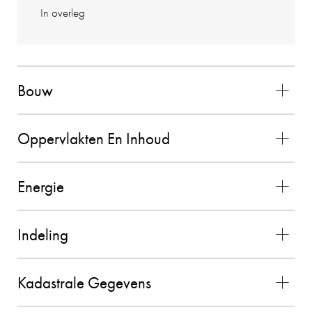
toekomst weer als makelaar inschakelen
In overleg
26-08-2025
Bouw
VERKOPER KLOKKENBERG
9
131
Oppervlakten En Inhoud
Wij zouden Charles Nagelkerke zeker
aanbevelen als makelaar. Hij geeft goede
Energie
adviezen, is zeer punctueel en betrouwbaar.
26-08-2025
Indeling
Kadastrale Gegevens
PETER HENDRIKS
10