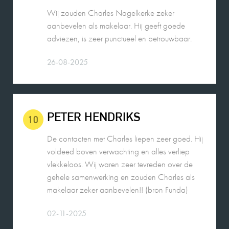
adviezen, is zeer punctueel en betrouwbaar.
26-08-2025
PETER HENDRIKS
10
De contacten met Charles liepen zeer goed. Hij
voldeed boven verwachting en alles verliep
vlekkeloos. Wij waren zeer tevreden over de
gehele samenwerking en zouden Charles als
makelaar zeker aanbevelen!! (bron Funda)
02-11-2025