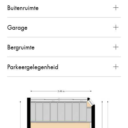
Buitenruimte
De contacten met Charles liepen zeer goed. Hij
voldeed boven verwachting en alles verliep
vlekkeloos. Wij waren zeer tevreden over de
Garage
gehele samenwerking en zouden Charles als
makelaar zeker aanbevelen!! (bron Funda)
Bergruimte
02-11-2025
Parkeergelegenheid
MEVROUW MEULENDIJKS
10
De verkoop van onze woning door Charles
verliep geweldig! We hebben ervaren dat
Charles kundig is, persoonlijke contact
belangrijk vindt en dat hij aan de slag gaat met
hetzelfde doel. Hij denkt graag mee en is