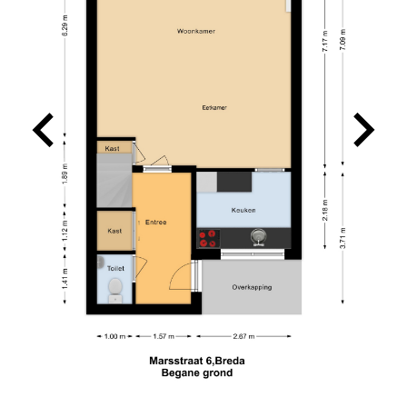
makkelijk en snel te bereiken. Voor ons een
absolute aanrader!
26-08-2025
TINO SPRANGERS
10
Charles heeft ons uitstekend geholpen bij de
verkoop van onze woning. Hij is een prettige
persoon en heeft goed geluisterd naar onze
wensen in relatie tot de actuele huizenmarkt. De
verkoop verliep voorspoedig. Wij bevelen zijn
dienstverlening van harte aan.
2026-05-13