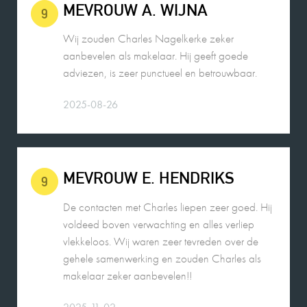
aanbevelen als makelaar. Hij geeft goede
adviezen, is zeer punctueel en betrouwbaar.
2025-08-26
MEVROUW E. HENDRIKS
9
De contacten met Charles liepen zeer goed. Hij
voldeed boven verwachting en alles verliep
vlekkeloos. Wij waren zeer tevreden over de
gehele samenwerking en zouden Charles als
makelaar zeker aanbevelen!!
2025-11-02