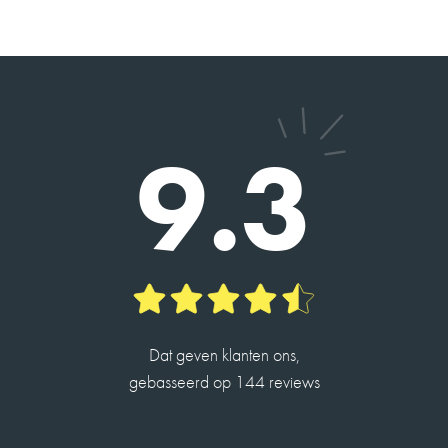
DHR. SEELEN
9
Charles heeft ons geholpen met de verkoop van
ons huis en de taxatie van een andere. Alles
9.3
verliep vlot en hij is erg betrokken.
Hij is een hele aardige man en heeft veel kennis.
2026-05-14
ROBIN DE JONG
10
Dat geven klanten ons,
Charles is een fijne deskundige makelaar en
gebasseerd op 144 reviews
heeft me op een prettige manier door het proces
begeleid met de verkoop van mijn woning.