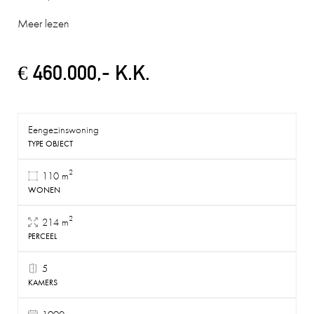
Meer lezen
€ 460.000,- K.K.
Eengezinswoning
TYPE OBJECT
2
110 m
WONEN
2
214 m
PERCEEL
5
KAMERS