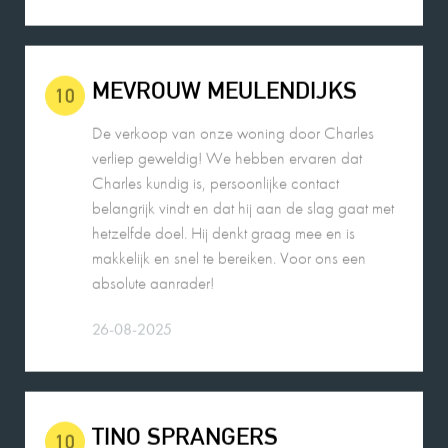
MEVROUW MEULENDIJKS
10
De verkoop van onze woning door Charles
verliep geweldig! We hebben ervaren dat
Charles kundig is, persoonlijke contact
belangrijk vindt en dat hij aan de slag gaat met
hetzelfde doel. Hij denkt graag mee en is
makkelijk en snel te bereiken. Voor ons een
absolute aanrader!
26-08-2025
TINO SPRANGERS
10