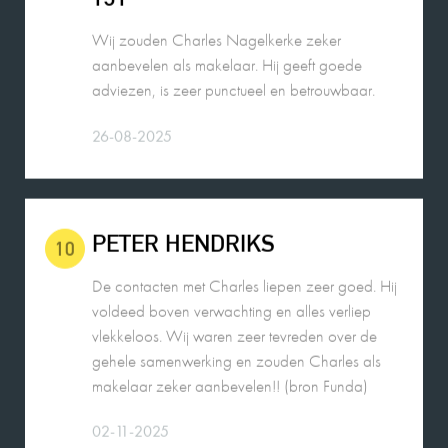
Wij zouden Charles Nagelkerke zeker
aanbevelen als makelaar. Hij geeft goede
adviezen, is zeer punctueel en betrouwbaar.
26-08-2025
PETER HENDRIKS
10
De contacten met Charles liepen zeer goed. Hij
voldeed boven verwachting en alles verliep
vlekkeloos. Wij waren zeer tevreden over de
gehele samenwerking en zouden Charles als
makelaar zeker aanbevelen!! (bron Funda)
02-11-2025