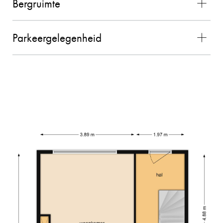
Bergruimte
PETER HENDRIKS
10
Parkeergelegenheid
De contacten met Charles liepen zeer goed. Hij
voldeed boven verwachting en alles verliep
vlekkeloos. Wij waren zeer tevreden over de
gehele samenwerking en zouden Charles als
makelaar zeker aanbevelen!! (bron Funda)
02-11-2025
MEVROUW MEULENDIJKS
10
De verkoop van onze woning door Charles
verliep geweldig! We hebben ervaren dat
Charles kundig is, persoonlijke contact