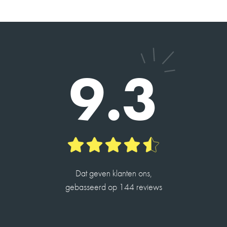
2026-05-13
DHR. SEELEN
9
9.3
Charles heeft ons geholpen met de verkoop van
ons huis en de taxatie van een andere. Alles
verliep vlot en hij is erg betrokken.
Hij is een hele aardige man en heeft veel kennis.
2026-05-14
Dat geven klanten ons,
gebasseerd op 144 reviews
ROBIN DE JONG
10
Charles is een fijne deskundige makelaar en