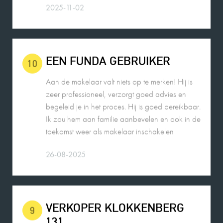
EEN FUNDA GEBRUIKER
10
Aan de makelaar valt niets op te merken! Hij is
zeer professioneel, verzorgt goed advies en
begeleid je in het proces. Hij is goed bereikbaar.
Ik zou hem aan familie aanbevelen en ook in de
toekomst weer als makelaar inschakelen
26-08-2025
VERKOPER KLOKKENBERG
9
131