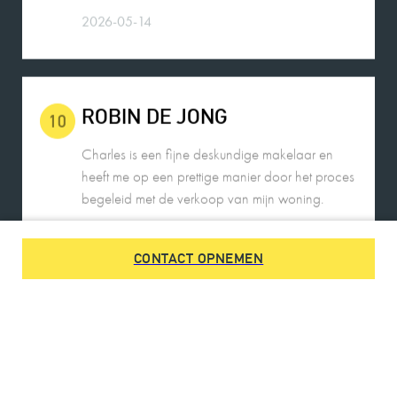
2026-05-14
ROBIN DE JONG
10
Charles is een fijne deskundige makelaar en
heeft me op een prettige manier door het proces
begeleid met de verkoop van mijn woning.
2026-05-25
CONTACT OPNEMEN
DE HEER SWENNE
9
Charles is een heel fijn persoon in de omgang.
Rustig, gemakkelijk benaderbaar, communicatie