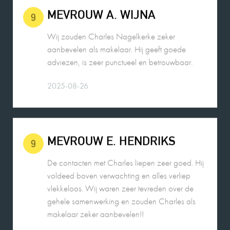
MEVROUW A. WIJNA
9
Wij zouden Charles Nagelkerke zeker
aanbevelen als makelaar. Hij geeft goede
adviezen, is zeer punctueel en betrouwbaar.
2025-08-26
MEVROUW E. HENDRIKS
9
De contacten met Charles liepen zeer goed. Hij
voldeed boven verwachting en alles verliep
vlekkeloos. Wij waren zeer tevreden over de
gehele samenwerking en zouden Charles als
makelaar zeker aanbevelen!!
2025-11-02