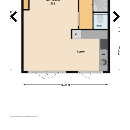
belangrijk vindt en dat hij aan de slag gaat met
hetzelfde doel. Hij denkt graag mee en is
makkelijk en snel te bereiken. Voor ons een
absolute aanrader!
26-08-2025
TINO SPRANGERS
10
Charles heeft ons uitstekend geholpen bij de
verkoop van onze woning. Hij is een prettige
persoon en heeft goed geluisterd naar onze
wensen in relatie tot de actuele huizenmarkt. De
verkoop verliep voorspoedig. Wij bevelen zijn
dienstverlening van harte aan.