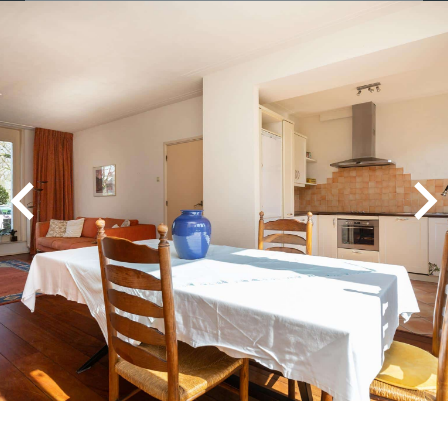
MEVROUW A. WIJNA
9
Wij zouden Charles Nagelkerke zeker
aanbevelen als makelaar. Hij geeft goede
adviezen, is zeer punctueel en betrouwbaar.
2025-08-26