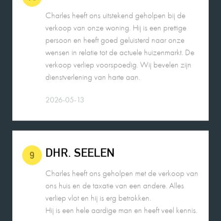
Charles heeft ons uitstekend geholpen bij de
verkoop van onze woning. Hij is een prettige
persoon en heeft goed geluisterd naar onze
wensen in relatie tot de actuele huizenmarkt. De
verkoop verliep voorspoedig. Wij bevelen zijn
dienstverlening van harte aan.
2026-05-13
DHR. SEELEN
9
Charles heeft ons geholpen met de verkoop van
ons huis en de taxatie van een andere. Alles
verliep vlot en hij is erg betrokken.
Hij is een hele aardige man en heeft veel kennis.