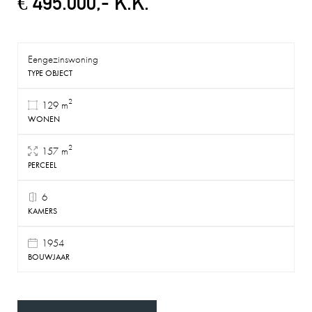
€ 495.000,- K.K.
Eengezinswoning
TYPE OBJECT
2
129 m
WONEN
2
157 m
PERCEEL
6
KAMERS
1954
BOUWJAAR