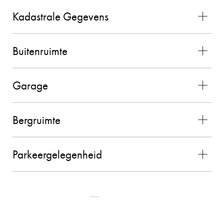
aanbevelen als makelaar. Hij geeft goede
Kadastrale Gegevens
adviezen, is zeer punctueel en betrouwbaar.
26-08-2025
Buitenruimte
Garage
PETER HENDRIKS
10
Bergruimte
De contacten met Charles liepen zeer goed. Hij
voldeed boven verwachting en alles verliep
vlekkeloos. Wij waren zeer tevreden over de
Parkeergelegenheid
gehele samenwerking en zouden Charles als
makelaar zeker aanbevelen!! (bron Funda)
02-11-2025