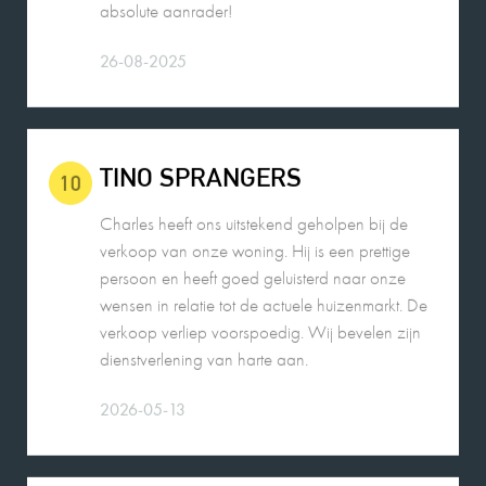
26-08-2025
TINO SPRANGERS
10
Charles heeft ons uitstekend geholpen bij de
verkoop van onze woning. Hij is een prettige
persoon en heeft goed geluisterd naar onze
wensen in relatie tot de actuele huizenmarkt. De
verkoop verliep voorspoedig. Wij bevelen zijn
dienstverlening van harte aan.
2026-05-13
DHR. SEELEN
9