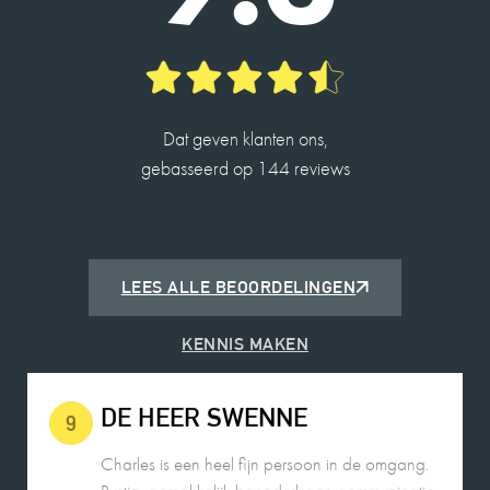
ROBIN DE JONG
10
Dat geven klanten ons,
Charles is een fijne deskundige makelaar en
gebasseerd op 144 reviews
heeft me op een prettige manier door het proces
begeleid met de verkoop van mijn woning.
2026-05-25
LEES ALLE BEOORDELINGEN
KENNIS MAKEN
DE HEER SWENNE
9
Charles is een heel fijn persoon in de omgang.
Rustig, gemakkelijk benaderbaar, communicatie
op alle gebieden prettig.