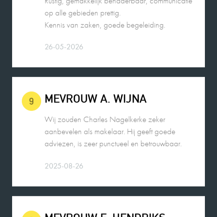
Kennis van zaken, goede begeleiding.
26-05-2026
MEVROUW A. WIJNA
9
Wij zouden Charles Nagelkerke zeker
aanbevelen als makelaar. Hij geeft goede
adviezen, is zeer punctueel en betrouwbaar.
2025-08-26
MEVROUW E. HENDRIKS
9
De contacten met Charles liepen zeer goed. Hij