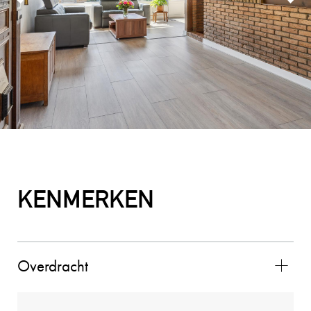
Wij zouden Charles Nagelkerke zeker
aanbevelen als makelaar. Hij geeft goede
adviezen, is zeer punctueel en betrouwbaar.
2025-08-26
MEVROUW E. HENDRIKS
9
De contacten met Charles liepen zeer goed. Hij
KENMERKEN
voldeed boven verwachting en alles verliep
vlekkeloos. Wij waren zeer tevreden over de
gehele samenwerking en zouden Charles als
makelaar zeker aanbevelen!!
Overdracht
2025-11-02