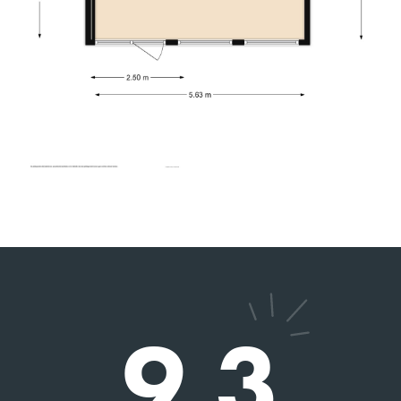
verkoop van onze woning. Hij is een prettige
persoon en heeft goed geluisterd naar onze
wensen in relatie tot de actuele huizenmarkt. De
verkoop verliep voorspoedig. Wij bevelen zijn
dienstverlening van harte aan.
2026-05-13
DHR. SEELEN
9
Charles heeft ons geholpen met de verkoop van
ons huis en de taxatie van een andere. Alles
verliep vlot en hij is erg betrokken.
9.3
Hij is een hele aardige man en heeft veel kennis.
2026-05-14