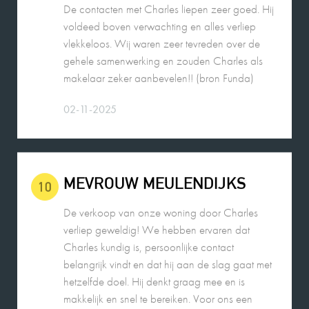
vlekkeloos. Wij waren zeer tevreden over de
gehele samenwerking en zouden Charles als
makelaar zeker aanbevelen!! (bron Funda)
02-11-2025
MEVROUW MEULENDIJKS
10
De verkoop van onze woning door Charles
verliep geweldig! We hebben ervaren dat
Charles kundig is, persoonlijke contact
belangrijk vindt en dat hij aan de slag gaat met
hetzelfde doel. Hij denkt graag mee en is
makkelijk en snel te bereiken. Voor ons een
absolute aanrader!