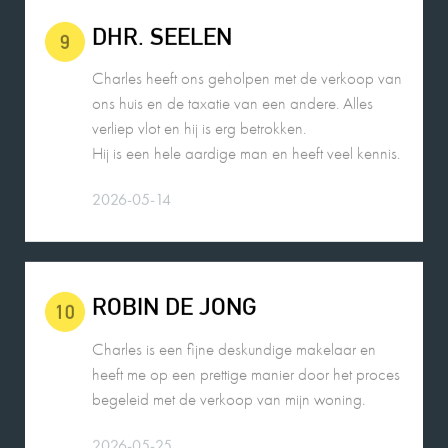
Charles heeft ons geholpen met de verkoop van
ons huis en de taxatie van een andere. Alles
verliep vlot en hij is erg betrokken.
Hij is een hele aardige man en heeft veel kennis.
2026-05-14
ROBIN DE JONG
10
Charles is een fijne deskundige makelaar en
heeft me op een prettige manier door het proces
begeleid met de verkoop van mijn woning.
2026-05-25