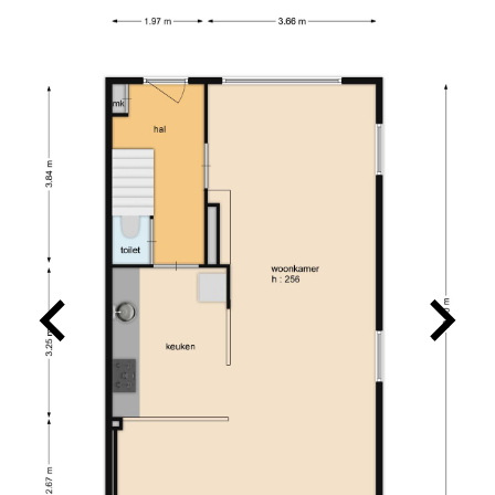
MEVROUW MEULENDIJKS
10
De verkoop van onze woning door Charles
verliep geweldig! We hebben ervaren dat
Charles kundig is, persoonlijke contact
belangrijk vindt en dat hij aan de slag gaat met
hetzelfde doel. Hij denkt graag mee en is
makkelijk en snel te bereiken. Voor ons een
absolute aanrader!
26-08-2025
TINO SPRANGERS
10
Charles heeft ons uitstekend geholpen bij de