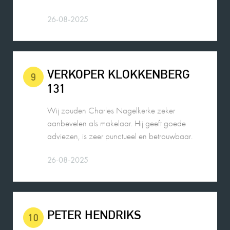
VERKOPER KLOKKENBERG
9
131
Wij zouden Charles Nagelkerke zeker
aanbevelen als makelaar. Hij geeft goede
adviezen, is zeer punctueel en betrouwbaar.
26-08-2025
PETER HENDRIKS
10
De contacten met Charles liepen zeer goed. Hij
voldeed boven verwachting en alles verliep