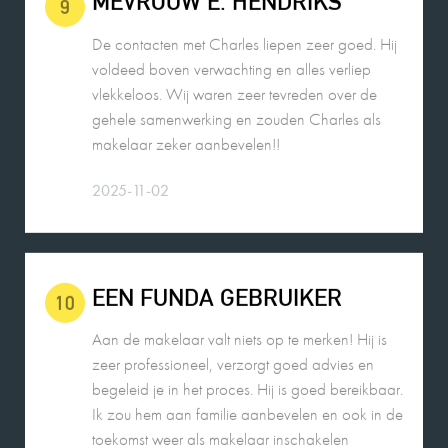
voldeed boven verwachting en alles verliep
vlekkeloos. Wij waren zeer tevreden over de
gehele samenwerking en zouden Charles als
makelaar zeker aanbevelen!!
2025-11-02
EEN FUNDA GEBRUIKER
10
Aan de makelaar valt niets op te merken! Hij is
zeer professioneel, verzorgt goed advies en
begeleid je in het proces. Hij is goed bereikbaar.
Ik zou hem aan familie aanbevelen en ook in de
toekomst weer als makelaar inschakelen
26-08-2025