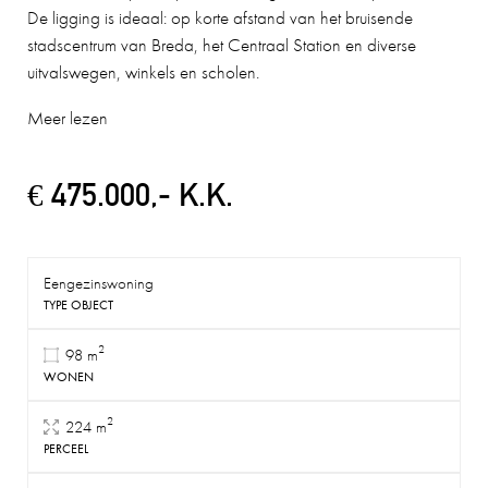
De ligging is ideaal: op korte afstand van het bruisende
stadscentrum van Breda, het Centraal Station en diverse
uitvalswegen, winkels en scholen.
Meer lezen
€ 475.000,- K.K.
Eengezinswoning
TYPE OBJECT
2
98 m
WONEN
2
224 m
PERCEEL