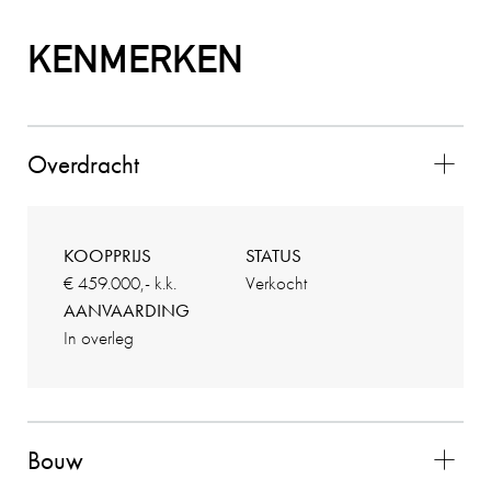
9
De contacten met Charles liepen zeer goed. Hij
KENMERKEN
voldeed boven verwachting en alles verliep
vlekkeloos. Wij waren zeer tevreden over de
gehele samenwerking en zouden Charles als
makelaar zeker aanbevelen!!
Overdracht
2025-11-02
KOOPPRIJS
STATUS
€ 459.000,- k.k.
Verkocht
AANVAARDING
EEN FUNDA GEBRUIKER
10
In overleg
Aan de makelaar valt niets op te merken! Hij is
zeer professioneel, verzorgt goed advies en
begeleid je in het proces. Hij is goed bereikbaar.
Ik zou hem aan familie aanbevelen en ook in de
Bouw
toekomst weer als makelaar inschakelen