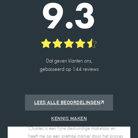
9.3
DHR. SEELEN
9
Charles heeft ons geholpen met de verkoop van
ons huis en de taxatie van een andere. Alles
verliep vlot en hij is erg betrokken.
Hij is een hele aardige man en heeft veel kennis.
2026-05-14
Dat geven klanten ons,
gebasseerd op 144 reviews
ROBIN DE JONG
10
LEES ALLE BEOORDELINGEN
Charles is een fijne deskundige makelaar en
heeft me op een prettige manier door het proces
KENNIS MAKEN
begeleid met de verkoop van mijn woning.
2026-05-25