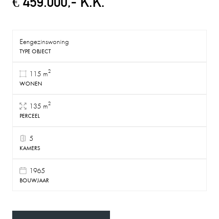
€ 459.000,- K.K.
Eengezinswoning
TYPE OBJECT
2
115 m
WONEN
2
135 m
PERCEEL
5
KAMERS
1965
BOUWJAAR