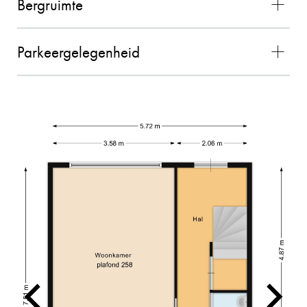
Bergruimte
De contacten met Charles liepen zeer goed. Hij
voldeed boven verwachting en alles verliep
vlekkeloos. Wij waren zeer tevreden over de
Parkeergelegenheid
gehele samenwerking en zouden Charles als
makelaar zeker aanbevelen!! (bron Funda)
02-11-2025
MEVROUW MEULENDIJKS
10
De verkoop van onze woning door Charles
verliep geweldig! We hebben ervaren dat
Charles kundig is, persoonlijke contact
belangrijk vindt en dat hij aan de slag gaat met
hetzelfde doel. Hij denkt graag mee en is
makkelijk en snel te bereiken. Voor ons een