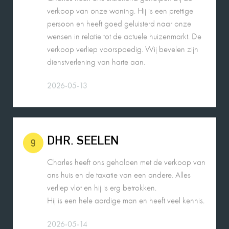
verkoop verliep voorspoedig. Wij bevelen zijn
dienstverlening van harte aan.
2026-05-13
DHR. SEELEN
9
Charles heeft ons geholpen met de verkoop van
ons huis en de taxatie van een andere. Alles
verliep vlot en hij is erg betrokken.
Hij is een hele aardige man en heeft veel kennis.
2026-05-14