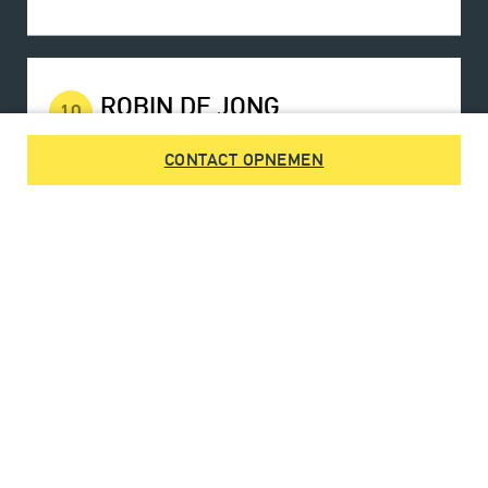
ROBIN DE JONG
10
Charles is een fijne deskundige makelaar en
heeft me op een prettige manier door het proces
begeleid met de verkoop van mijn woning.
CONTACT OPNEMEN
2026-05-25
DE HEER SWENNE
9
Charles is een heel fijn persoon in de omgang.
Rustig, gemakkelijk benaderbaar, communicatie
op alle gebieden prettig.
Kennis van zaken, goede begeleiding.
26-05-2026