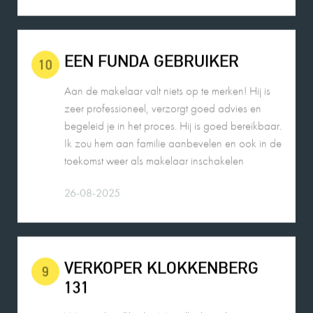
EEN FUNDA GEBRUIKER
10
Aan de makelaar valt niets op te merken! Hij is
zeer professioneel, verzorgt goed advies en
begeleid je in het proces. Hij is goed bereikbaar.
Ik zou hem aan familie aanbevelen en ook in de
toekomst weer als makelaar inschakelen
26-08-2025
VERKOPER KLOKKENBERG
9
131
Wij zouden Charles Nagelkerke zeker
aanbevelen als makelaar. Hij geeft goede
adviezen, is zeer punctueel en betrouwbaar.