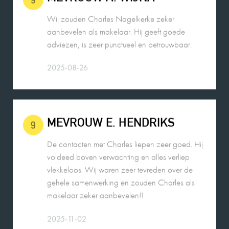
adviezen, is zeer punctueel en betrouwbaar.
2025-08-26
MEVROUW E. HENDRIKS
9
De contacten met Charles liepen zeer goed. Hij
voldeed boven verwachting en alles verliep
vlekkeloos. Wij waren zeer tevreden over de
gehele samenwerking en zouden Charles als
makelaar zeker aanbevelen!!
2025-11-02