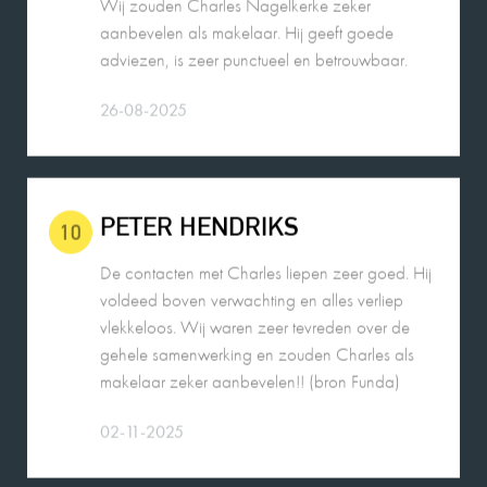
26-08-2025
PETER HENDRIKS
10
De contacten met Charles liepen zeer goed. Hij
voldeed boven verwachting en alles verliep
vlekkeloos. Wij waren zeer tevreden over de
gehele samenwerking en zouden Charles als
makelaar zeker aanbevelen!! (bron Funda)
02-11-2025
MEVROUW MEULENDIJKS
10