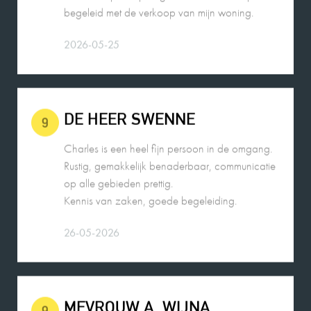
DE HEER SWENNE
9
Charles is een heel fijn persoon in de omgang.
Rustig, gemakkelijk benaderbaar, communicatie
op alle gebieden prettig.
Kennis van zaken, goede begeleiding.
26-05-2026
MEVROUW A. WIJNA
9
Wij zouden Charles Nagelkerke zeker
aanbevelen als makelaar. Hij geeft goede