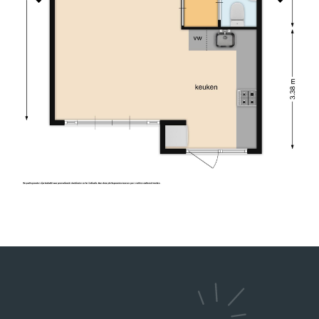
absolute aanrader!
26-08-2025
TINO SPRANGERS
10
Charles heeft ons uitstekend geholpen bij de
verkoop van onze woning. Hij is een prettige
persoon en heeft goed geluisterd naar onze
wensen in relatie tot de actuele huizenmarkt. De
verkoop verliep voorspoedig. Wij bevelen zijn
dienstverlening van harte aan.
2026-05-13