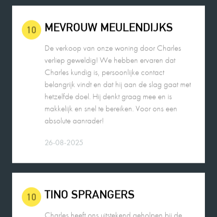
De verkoop van onze woning door Charles
verliep geweldig! We hebben ervaren dat
Charles kundig is, persoonlijke contact
belangrijk vindt en dat hij aan de slag gaat met
hetzelfde doel. Hij denkt graag mee en is
makkelijk en snel te bereiken. Voor ons een
absolute aanrader!
26-08-2025
TINO SPRANGERS
10
Charles heeft ons uitstekend geholpen bij de
verkoop van onze woning. Hij is een prettige
persoon en heeft goed geluisterd naar onze
wensen in relatie tot de actuele huizenmarkt. De