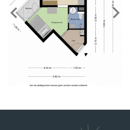
26-08-2025
TINO SPRANGERS
10
Charles heeft ons uitstekend geholpen bij de
verkoop van onze woning. Hij is een prettige
persoon en heeft goed geluisterd naar onze
wensen in relatie tot de actuele huizenmarkt. De
verkoop verliep voorspoedig. Wij bevelen zijn
dienstverlening van harte aan.
2026-05-13
DHR. SEELEN
9