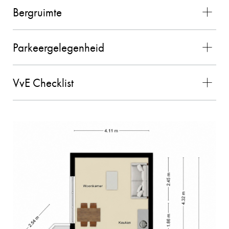
vlekkeloos. Wij waren zeer tevreden over de
Bergruimte
gehele samenwerking en zouden Charles als
makelaar zeker aanbevelen!! (bron Funda)
Parkeergelegenheid
02-11-2025
VvE Checklist
MEVROUW MEULENDIJKS
10
De verkoop van onze woning door Charles
verliep geweldig! We hebben ervaren dat
Charles kundig is, persoonlijke contact
belangrijk vindt en dat hij aan de slag gaat met
hetzelfde doel. Hij denkt graag mee en is
makkelijk en snel te bereiken. Voor ons een
absolute aanrader!