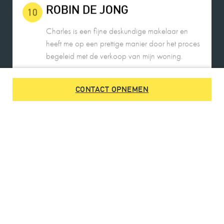
Charles is een fijne deskundige makelaar en
heeft me op een prettige manier door het proces
begeleid met de verkoop van mijn woning.
2026-05-25
CONTACT OPNEMEN
DE HEER SWENNE
9
Charles is een heel fijn persoon in de omgang.
Rustig, gemakkelijk benaderbaar, communicatie
op alle gebieden prettig.
Kennis van zaken, goede begeleiding.
26-05-2026