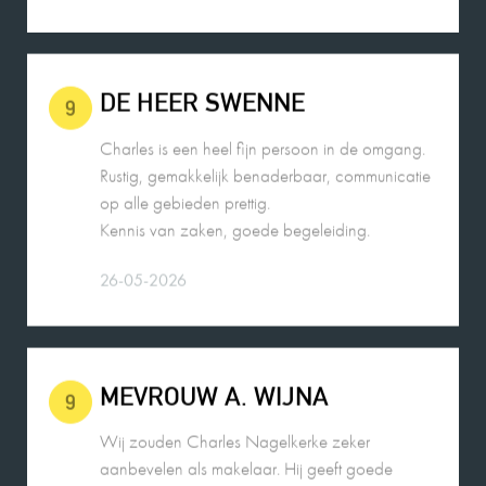
DE HEER SWENNE
9
Charles is een heel fijn persoon in de omgang.
Rustig, gemakkelijk benaderbaar, communicatie
op alle gebieden prettig.
Kennis van zaken, goede begeleiding.
26-05-2026
MEVROUW A. WIJNA
9
Wij zouden Charles Nagelkerke zeker
aanbevelen als makelaar. Hij geeft goede
adviezen, is zeer punctueel en betrouwbaar.