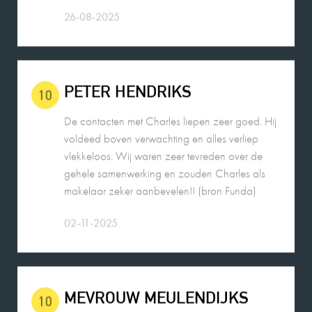
PETER HENDRIKS
10
De contacten met Charles liepen zeer goed. Hij
voldeed boven verwachting en alles verliep
vlekkeloos. Wij waren zeer tevreden over de
gehele samenwerking en zouden Charles als
makelaar zeker aanbevelen!! (bron Funda)
02-11-2025
MEVROUW MEULENDIJKS
10
De verkoop van onze woning door Charles