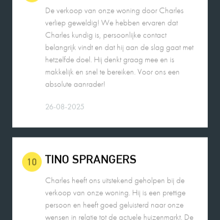
verliep geweldig! We hebben ervaren dat
Charles kundig is, persoonlijke contact
belangrijk vindt en dat hij aan de slag gaat met
hetzelfde doel. Hij denkt graag mee en is
makkelijk en snel te bereiken. Voor ons een
absolute aanrader!
26-08-2025
TINO SPRANGERS
10
Charles heeft ons uitstekend geholpen bij de
verkoop van onze woning. Hij is een prettige
persoon en heeft goed geluisterd naar onze
wensen in relatie tot de actuele huizenmarkt. De
verkoop verliep voorspoedig. Wij bevelen zijn