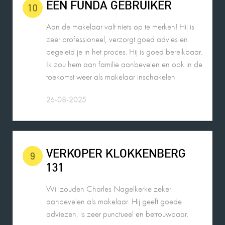
Aan de makelaar valt niets op te merken! Hij is
zeer professioneel, verzorgt goed advies en
begeleid je in het proces. Hij is goed bereikbaar.
Ik zou hem aan familie aanbevelen en ook in de
toekomst weer als makelaar inschakelen
26-08-2025
VERKOPER KLOKKENBERG
9
131
Wij zouden Charles Nagelkerke zeker
aanbevelen als makelaar. Hij geeft goede
adviezen, is zeer punctueel en betrouwbaar.
26-08-2025