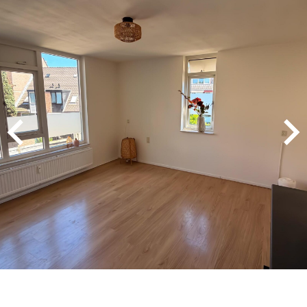
MEVROUW A. WIJNA
9
Wij zouden Charles Nagelkerke zeker
aanbevelen als makelaar. Hij geeft goede
adviezen, is zeer punctueel en betrouwbaar.
2025-08-26
MEVROUW E. HENDRIKS
9
De contacten met Charles liepen zeer goed. Hij