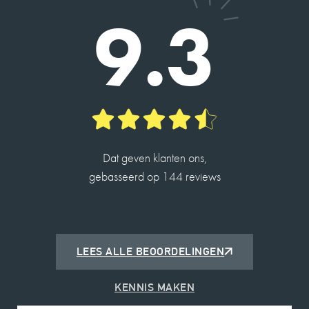
9.3
Charles heeft ons geholpen met de verkoop van
ons huis en de taxatie van een andere. Alles
verliep vlot en hij is erg betrokken.
Hij is een hele aardige man en heeft veel kennis.
2026-05-14
Dat geven klanten ons,
ROBIN DE JONG
gebasseerd op 144 reviews
10
Charles is een fijne deskundige makelaar en
heeft me op een prettige manier door het proces
begeleid met de verkoop van mijn woning.
LEES ALLE BEOORDELINGEN
2026-05-25
KENNIS MAKEN