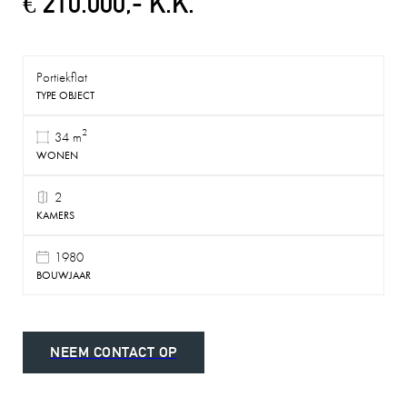
€ 210.000,- K.K.
Portiekflat
TYPE OBJECT
2
34 m
WONEN
2
KAMERS
1980
BOUWJAAR
NEEM CONTACT OP