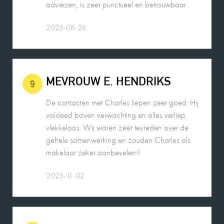
2025-08-26
MEVROUW E. HENDRIKS
9
De contacten met Charles liepen zeer goed. Hij
voldeed boven verwachting en alles verliep
vlekkeloos. Wij waren zeer tevreden over de
gehele samenwerking en zouden Charles als
makelaar zeker aanbevelen!!
2025-11-02
EEN FUNDA GEBRUIKER
10