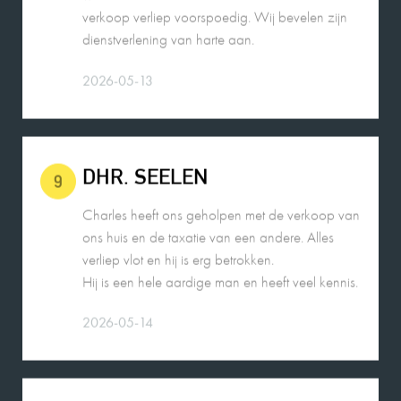
dienstverlening van harte aan.
2026-05-13
DHR. SEELEN
9
Charles heeft ons geholpen met de verkoop van
ons huis en de taxatie van een andere. Alles
verliep vlot en hij is erg betrokken.
Hij is een hele aardige man en heeft veel kennis.
2026-05-14
ROBIN DE JONG
10