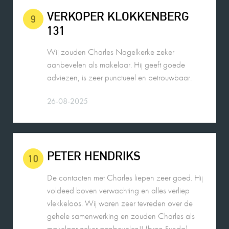
131
Wij zouden Charles Nagelkerke zeker
aanbevelen als makelaar. Hij geeft goede
adviezen, is zeer punctueel en betrouwbaar.
26-08-2025
PETER HENDRIKS
10
De contacten met Charles liepen zeer goed. Hij
voldeed boven verwachting en alles verliep
vlekkeloos. Wij waren zeer tevreden over de
gehele samenwerking en zouden Charles als
makelaar zeker aanbevelen!! (bron Funda)