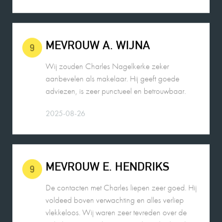
MEVROUW A. WIJNA
9
Wij zouden Charles Nagelkerke zeker
aanbevelen als makelaar. Hij geeft goede
adviezen, is zeer punctueel en betrouwbaar.
2025-08-26
MEVROUW E. HENDRIKS
9
De contacten met Charles liepen zeer goed. Hij
voldeed boven verwachting en alles verliep
vlekkeloos. Wij waren zeer tevreden over de
gehele samenwerking en zouden Charles als
makelaar zeker aanbevelen!!