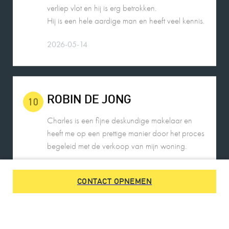
Hij is een hele aardige man en heeft veel kennis.
2026-05-14
ROBIN DE JONG
10
Charles is een fijne deskundige makelaar en
heeft me op een prettige manier door het proces
begeleid met de verkoop van mijn woning.
2026-05-25
CONTACT OPNEMEN
DE HEER SWENNE
9
Charles is een heel fijn persoon in de omgang.