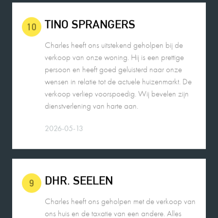
TINO SPRANGERS
10
Charles heeft ons uitstekend geholpen bij de
verkoop van onze woning. Hij is een prettige
persoon en heeft goed geluisterd naar onze
wensen in relatie tot de actuele huizenmarkt. De
verkoop verliep voorspoedig. Wij bevelen zijn
dienstverlening van harte aan.
2026-05-13
DHR. SEELEN
9
Charles heeft ons geholpen met de verkoop van
ons huis en de taxatie van een andere. Alles
verliep vlot en hij is erg betrokken.