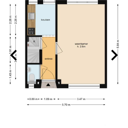
verliep geweldig! We hebben ervaren dat
Charles kundig is, persoonlijke contact
belangrijk vindt en dat hij aan de slag gaat met
hetzelfde doel. Hij denkt graag mee en is
makkelijk en snel te bereiken. Voor ons een
absolute aanrader!
26-08-2025
TINO SPRANGERS
10
Charles heeft ons uitstekend geholpen bij de
verkoop van onze woning. Hij is een prettige
persoon en heeft goed geluisterd naar onze
wensen in relatie tot de actuele huizenmarkt. De
verkoop verliep voorspoedig. Wij bevelen zijn