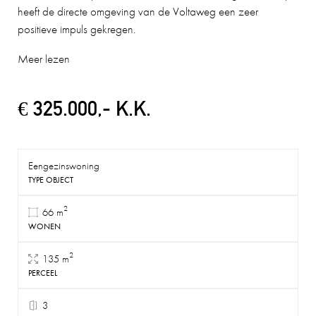
heeft de directe omgeving van de Voltaweg een zeer
positieve impuls gekregen.
Meer lezen
€ 325.000,- K.K.
Eengezinswoning
TYPE OBJECT
2
66 m
WONEN
2
135 m
PERCEEL
3