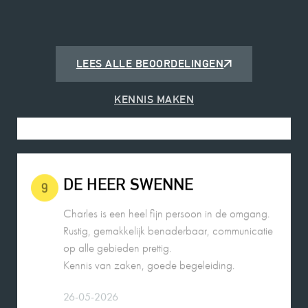
Charles is een fijne deskundige makelaar en
heeft me op een prettige manier door het proces
begeleid met de verkoop van mijn woning.
LEES ALLE BEOORDELINGEN
2026-05-25
KENNIS MAKEN
DE HEER SWENNE
9
Charles is een heel fijn persoon in de omgang.
Rustig, gemakkelijk benaderbaar, communicatie
op alle gebieden prettig.
Kennis van zaken, goede begeleiding.
26-05-2026