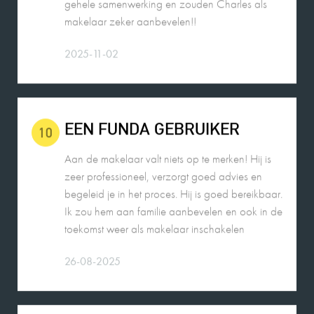
2025-11-02
EEN FUNDA GEBRUIKER
10
Aan de makelaar valt niets op te merken! Hij is
zeer professioneel, verzorgt goed advies en
begeleid je in het proces. Hij is goed bereikbaar.
Ik zou hem aan familie aanbevelen en ook in de
toekomst weer als makelaar inschakelen
26-08-2025
VERKOPER KLOKKENBERG
9