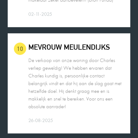
02-11-2025
MEVROUW MEULENDIJKS
10
De verkoop van onze woning door Charles
verliep geweldig! We hebben ervaren dat
Charles kundig is, persoonlijke contact
belangrijk vindt en dat hij aan de slag gaat met
hetzelfde doel. Hij denkt graag mee en is
makkelijk en snel te bereiken. Voor ons een
absolute aanrader!
26-08-2025