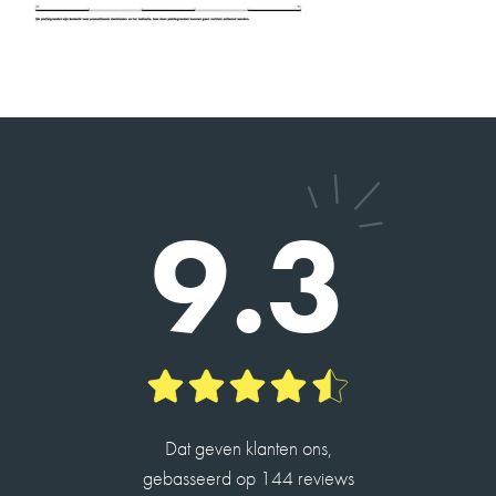
dienstverlening van harte aan.
2026-05-13
DHR. SEELEN
9
9.3
Charles heeft ons geholpen met de verkoop van
ons huis en de taxatie van een andere. Alles
verliep vlot en hij is erg betrokken.
Hij is een hele aardige man en heeft veel kennis.
2026-05-14
Dat geven klanten ons,
ROBIN DE JONG
gebasseerd op 144 reviews
10