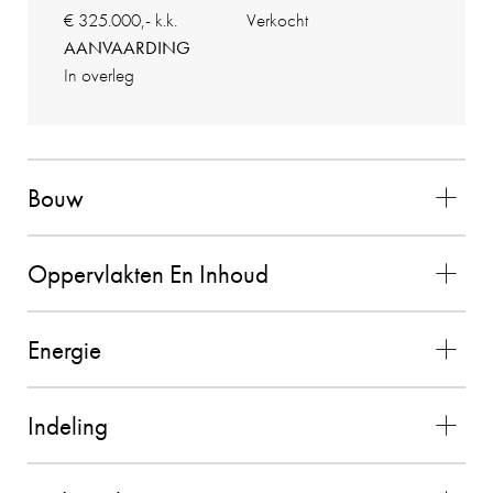
Aan de makelaar valt niets op te merken! Hij is
€ 325.000,- k.k.
Verkocht
zeer professioneel, verzorgt goed advies en
AANVAARDING
begeleid je in het proces. Hij is goed bereikbaar.
In overleg
Ik zou hem aan familie aanbevelen en ook in de
toekomst weer als makelaar inschakelen
26-08-2025
Bouw
Oppervlakten En Inhoud
VERKOPER KLOKKENBERG
9
131
Energie
Wij zouden Charles Nagelkerke zeker
aanbevelen als makelaar. Hij geeft goede
Indeling
adviezen, is zeer punctueel en betrouwbaar.
26-08-2025