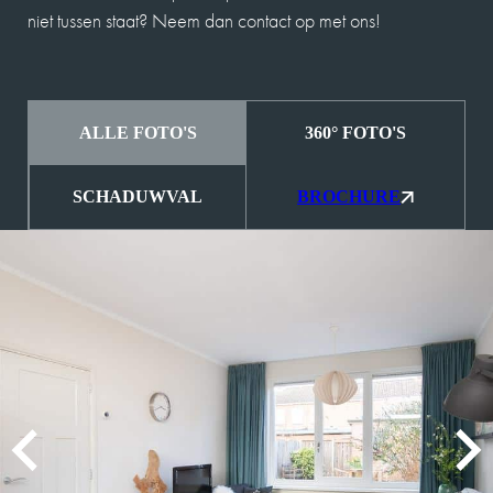
niet tussen staat? Neem dan contact op met ons!
ALLE FOTO'S
360° FOTO'S
SCHADUWVAL
BROCHURE
MEVROUW A. WIJNA
9
Wij zouden Charles Nagelkerke zeker
aanbevelen als makelaar. Hij geeft goede
adviezen, is zeer punctueel en betrouwbaar.