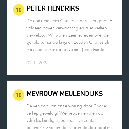
De contacten met Charles liepen zeer goed. Hij
voldeed boven verwachting en alles verliep
vlekkeloos. Wij waren zeer tevreden over de
gehele samenwerking en zouden Charles als
makelaar zeker aanbevelen!! (bron Funda)
02-11-2025
MEVROUW MEULENDIJKS
10
De verkoop van onze woning door Charles
verliep geweldig! We hebben ervaren dat
Charles kundig is, persoonlijke contact
belangrijk vindt en dat hij aan de slag gaat met
hetzelfde doel. Hij denkt graag mee en is
makkelijk en snel te bereiken. Voor ons een