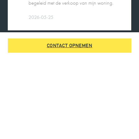
DE HEER SWENNE
9
Charles is een heel fijn persoon in de omgang.
CONTACT OPNEMEN
Rustig, gemakkelijk benaderbaar, communicatie
op alle gebieden prettig.
Kennis van zaken, goede begeleiding.
26-05-2026
MEVROUW A. WIJNA
9
Wij zouden Charles Nagelkerke zeker
aanbevelen als makelaar. Hij geeft goede