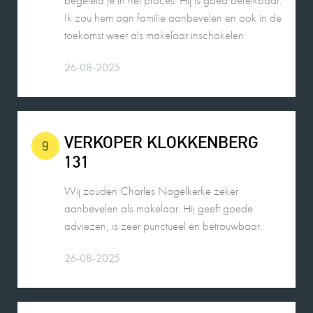
26-08-2025
VERKOPER KLOKKENBERG
9
131
Wij zouden Charles Nagelkerke zeker
aanbevelen als makelaar. Hij geeft goede
adviezen, is zeer punctueel en betrouwbaar.
26-08-2025
PETER HENDRIKS
10