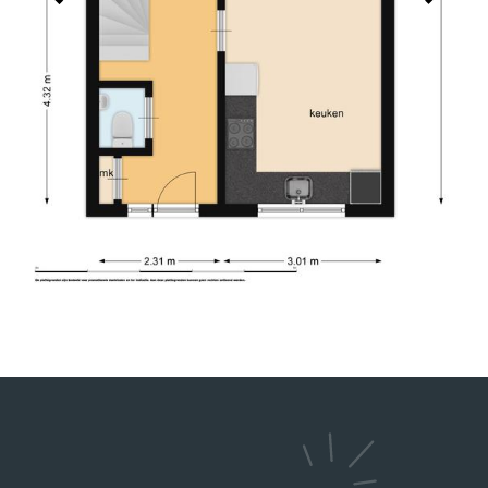
Charles heeft ons uitstekend geholpen bij de
verkoop van onze woning. Hij is een prettige
persoon en heeft goed geluisterd naar onze
wensen in relatie tot de actuele huizenmarkt. De
verkoop verliep voorspoedig. Wij bevelen zijn
dienstverlening van harte aan.
2026-05-13
DHR. SEELEN
9
Charles heeft ons geholpen met de verkoop van
ons huis en de taxatie van een andere. Alles
verliep vlot en hij is erg betrokken.
Hij is een hele aardige man en heeft veel kennis.