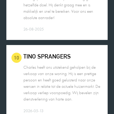
absolute aanrader!
26-08-2025
TINO SPRANGERS
10
Charles heeft ons uitstekend geholpen bij de
verkoop van onze woning. Hij is een prettige
persoon en heeft goed geluisterd naar onze
wensen in relatie tot de actuele huizenmarkt. De
verkoop verliep voorspoedig. Wij bevelen zijn
dienstverlening van harte aan.
2026-05-13