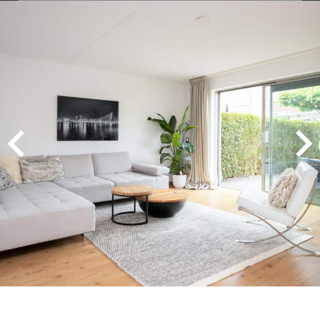
MEVROUW A. WIJNA
9
Wij zouden Charles Nagelkerke zeker
aanbevelen als makelaar. Hij geeft goede
adviezen, is zeer punctueel en betrouwbaar.
2025-08-26
MEVROUW E. HENDRIKS
9
De contacten met Charles liepen zeer goed. Hij
voldeed boven verwachting en alles verliep
vlekkeloos. Wij waren zeer tevreden over de
gehele samenwerking en zouden Charles als
makelaar zeker aanbevelen!!