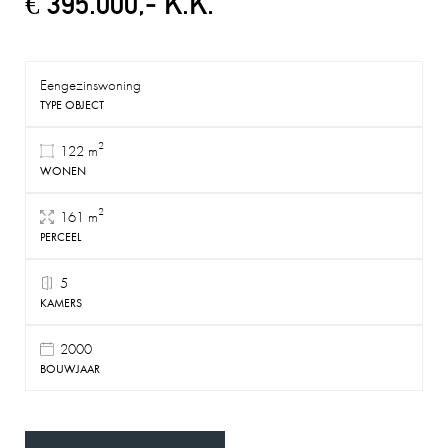
€ 395.000,- K.K.
Eengezinswoning
TYPE OBJECT
2
122 m
WONEN
2
161 m
PERCEEL
5
KAMERS
2000
BOUWJAAR