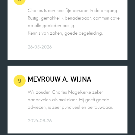
op alle gebieden prettig.
Kennis van zaken, goede begeleiding.
26-05-2026
MEVROUW A. WIJNA
9
Wij zouden Charles Nagelkerke zeker
aanbevelen als makelaar. Hij geeft goede
adviezen, is zeer punctueel en betrouwbaar.
2025-08-26
MEVROUW E. HENDRIKS