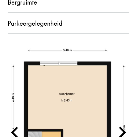
Bergruimte
Parkeergelegenheid
MEVROUW MEULENDIJKS
10
De verkoop van onze woning door Charles
verliep geweldig! We hebben ervaren dat
Charles kundig is, persoonlijke contact
belangrijk vindt en dat hij aan de slag gaat met
hetzelfde doel. Hij denkt graag mee en is
makkelijk en snel te bereiken. Voor ons een
absolute aanrader!
26-08-2025
TINO SPRANGERS
10