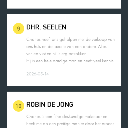
DHR. SEELEN
9
Charles heeft ons geholpen met de verkoop van
ons huis en de taxatie van een andere. Alles
verliep vlot en hij is erg betrokken.
Hij is een hele aardige man en heeft veel kennis.
2026-05-14
ROBIN DE JONG
10
Charles is een fijne deskundige makelaar en
heeft me op een prettige manier door het proces
begeleid met de verkoop van mijn woning.
2026-05-25