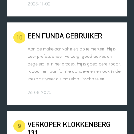
EEN FUNDA GEBRUIKER
10
Aan de makelaar valt niets op te merken! Hij is
zeer professioneel, verzorgt goed advies en
begeleid je in het proces. Hij is goed bereikbaar.
Ik zou hem aan familie aanbevelen en ook in de
toekomst weer als makelaar inschakelen
26-08-2025
VERKOPER KLOKKENBERG
9
131
Wij zouden Charles Nagelkerke zeker
aanbevelen als makelaar. Hij geeft goede