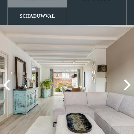
SCHADUWVAL
MEVROUW A. WIJNA
9
Wij zouden Charles Nagelkerke zeker
aanbevelen als makelaar. Hij geeft goede
adviezen, is zeer punctueel en betrouwbaar.
2025-08-26