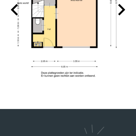
makkelijk en snel te bereiken. Voor ons een
absolute aanrader!
26-08-2025
TINO SPRANGERS
10
Charles heeft ons uitstekend geholpen bij de
verkoop van onze woning. Hij is een prettige
persoon en heeft goed geluisterd naar onze
wensen in relatie tot de actuele huizenmarkt. De
verkoop verliep voorspoedig. Wij bevelen zijn
dienstverlening van harte aan.
2026-05-13