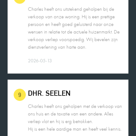
wensen in relatie tot de actuele huizenmarkt. De
verkoop verliep voorspoedig. Wij bevelen zijn
dienstverlening van harte aan.
2026-05-13
DHR. SEELEN
9
Charles heeft ons geholpen met de verkoop van
ons huis en de taxatie van een andere. Alles
verliep vlot en hij is erg betrokken.
Hij is een hele aardige man en heeft veel kennis.
2026-05-14