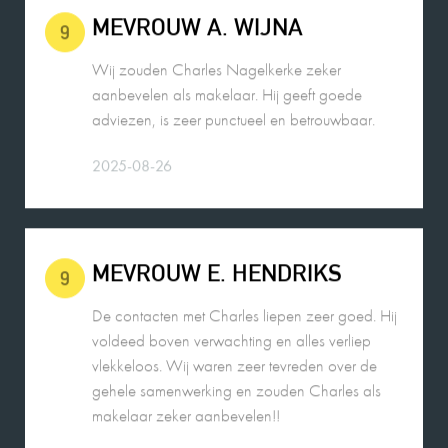
aanbevelen als makelaar. Hij geeft goede
adviezen, is zeer punctueel en betrouwbaar.
2025-08-26
MEVROUW E. HENDRIKS
9
De contacten met Charles liepen zeer goed. Hij
voldeed boven verwachting en alles verliep
vlekkeloos. Wij waren zeer tevreden over de
gehele samenwerking en zouden Charles als
makelaar zeker aanbevelen!!
2025-11-02