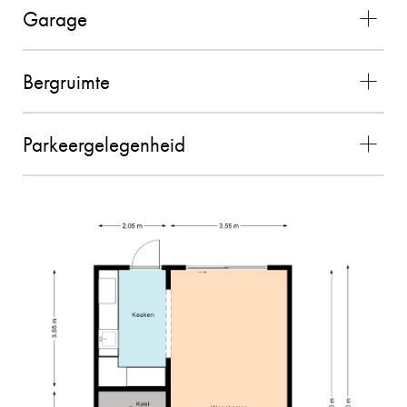
Garage
De contacten met Charles liepen zeer goed. Hij
voldeed boven verwachting en alles verliep
vlekkeloos. Wij waren zeer tevreden over de
Bergruimte
gehele samenwerking en zouden Charles als
makelaar zeker aanbevelen!! (bron Funda)
Parkeergelegenheid
02-11-2025
MEVROUW MEULENDIJKS
10
De verkoop van onze woning door Charles
verliep geweldig! We hebben ervaren dat
Charles kundig is, persoonlijke contact
belangrijk vindt en dat hij aan de slag gaat met
hetzelfde doel. Hij denkt graag mee en is