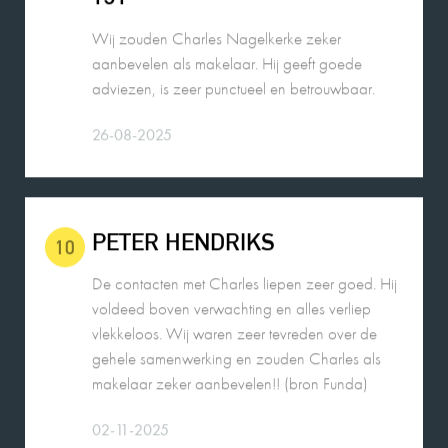
adviezen, is zeer punctueel en betrouwbaar.
26-08-2025
PETER HENDRIKS
10
De contacten met Charles liepen zeer goed. Hij
voldeed boven verwachting en alles verliep
vlekkeloos. Wij waren zeer tevreden over de
gehele samenwerking en zouden Charles als
makelaar zeker aanbevelen!! (bron Funda)
02-11-2025