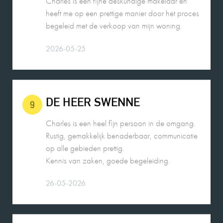
2026-05-25
DE HEER SWENNE
9
Charles is een heel fijn persoon in de omgang.
Rustig, gemakkelijk benaderbaar, communicatie
op alle gebieden prettig.
Kennis van zaken, goede begeleiding.
26-05-2026
MEVROUW A. WIJNA
9
Wij zouden Charles Nagelkerke zeker