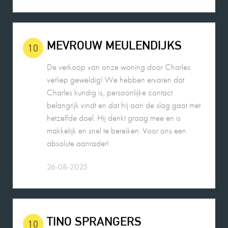
MEVROUW MEULENDIJKS
10
De verkoop van onze woning door Charles
verliep geweldig! We hebben ervaren dat
Charles kundig is, persoonlijke contact
belangrijk vindt en dat hij aan de slag gaat met
hetzelfde doel. Hij denkt graag mee en is
makkelijk en snel te bereiken. Voor ons een
absolute aanrader!
26-08-2025
TINO SPRANGERS
10
Charles heeft ons uitstekend geholpen bij de
verkoop van onze woning. Hij is een prettige
persoon en heeft goed geluisterd naar onze