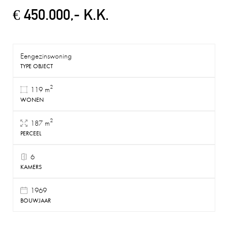
€ 450.000,- K.K.
Eengezinswoning
TYPE OBJECT
2
119 m
WONEN
2
187 m
PERCEEL
6
KAMERS
1969
BOUWJAAR