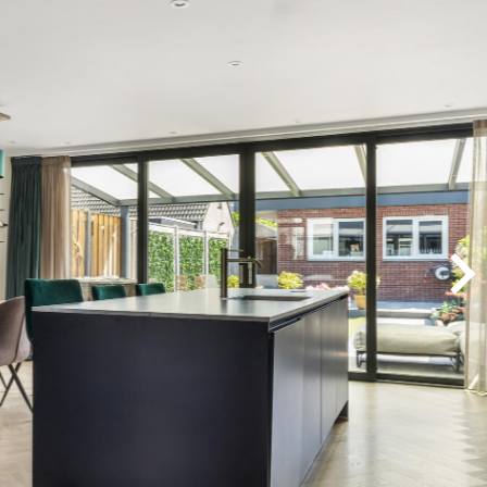
A. WIJNA
es Nagelkerke zeker aanbevelen als makelaar. Hij
ezen, is zeer punctueel en betrouwbaar.
. HENDRIKS