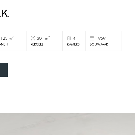
.K.
2
2
123 m
301 m
4
1959
NEN
PERCEEL
KAMERS
BOUWJAAR