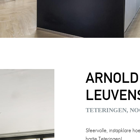
ARNOLD
LEUVENS
TETERINGEN, N
Sfeervolle, instapklare ho
hartje Teteringen!