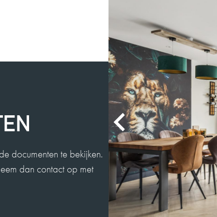
MEVROUW 
9
Wij zouden Charl
geeft goede advi
TEN
2025-08-26
de documenten te bekijken.
 Neem dan contact op met
MEVROUW E
9