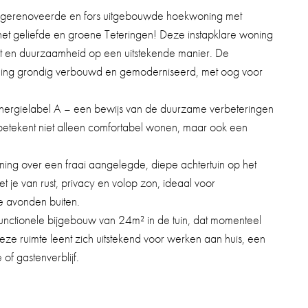
 gerenoveerde en fors uitgebouwde hoekwoning met
n het geliefde en groene Teteringen! Deze instapklare woning
rt en duurzaamheid op een uitstekende manier. De
ning grondig verbouwd en gemoderniseerd, met oog voor
 energielabel A – een bewijs van de duurzame verbeteringen
 betekent niet alleen comfortabel wonen, maar ook een
ing over een fraai aangelegde, diepe achtertuin op het
t je van rust, privacy en volop zon, ideaal voor
ge avonden buiten.
ifunctionele bijgebouw van 24m² in de tuin, dat momenteel
eze ruimte leent zich uitstekend voor werken aan huis, een
 of gastenverblijf.