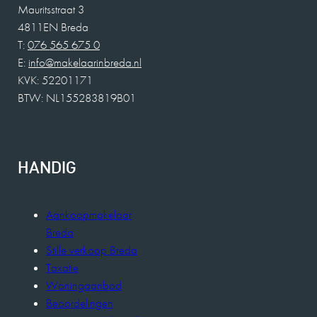
Mauritsstraat 3
4811EN Breda
T:
076 565 675 0
E:
info@makelaarinbreda.nl
KVK: 52201171
BTW: NL155283819B01
HANDIG
Aankoopmakelaar
Breda
Stille verkoop Breda
Taxatie
Woningaanbod
Beoordelingen